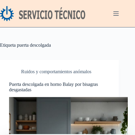
Saltar
al
contenido
Etiqueta
puerta descolgada
Ruidos y comportamientos anómalos
Puerta descolgada en horno Balay por bisagras
desgastadas