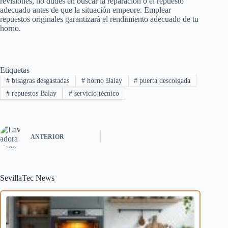
revisiones, no dudes en buscar la reparación o el repuesto
adecuado antes de que la situación empeore. Emplear
repuestos originales garantizará el rendimiento adecuado de tu
horno.
Etiquetas
#
bisagras desgastadas
#
horno Balay
#
puerta descolgada
#
repuestos Balay
#
servicio técnico
ANTERIOR
SevillaTec News