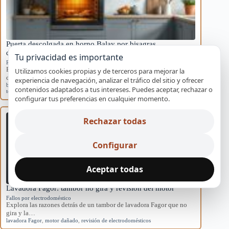
Puerta descolgada en horno Balay por bisagras
desgastadas
Tu privacidad es importante
Ruidos y comportamientos anómalos
Entiende las causas tras una puerta descolgada en hornos Balay y
Utilizamos cookies propias y de terceros para mejorar la
cómo el desgaste de…
experiencia de navegación, analizar el tráfico del sitio y ofrecer
bisagras desgastadas
,
horno Balay
,
puerta descolgada
,
repuestos Balay
,
servicio
contenidos adaptados a tus intereses. Puedes aceptar, rechazar o
técnico
configurar tus preferencias en cualquier momento.
Rechazar todas
Configurar
Aceptar todas
Lavadora Fagor: tambor no gira y revisión del motor
Fallos por electrodoméstico
Explora las razones detrás de un tambor de lavadora Fagor que no
gira y la…
lavadora Fagor
,
motor dañado
,
revisión de electrodomésticos