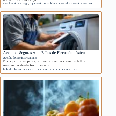
distribución de carga
,
reparación
,
ropa húmeda
,
secadora
,
servicio técnico
Acciones Seguras Ante Fallos de Electrodomésticos
Averías domésticas comunes
Pasos y consejos para gestionar de manera segura las fallas
inesperadas de electrodomésticos.
fallo de electrodomésticos
,
reparación segura
,
servicio técnico