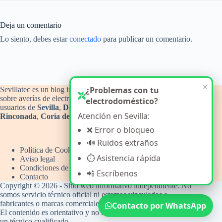
Deja un comentario
Lo siento, debes estar
conectado
para publicar un comentario.
Sevillatec es un blog informativo y de orientación técnica
sobre averías de electrodomésticos del hogar, con atención a
usuarios de
Sevilla
,
Dos Hermanas
,
Alcalá de Guadaíra
,
La
Rinconada
,
Coria del Río
y
Camas
.
Política de Cookies
Aviso legal
Condiciones de uso
Contacto
Copyright © 2026 - Sitio web informativo independiente. No
somos servicio técnico oficial ni estamos vinculados a
fabricantes o marcas comerciales.
Contacto por WhatsApp
El contenido es orientativo y no sustituye la intervención de
un técnico cualificado.