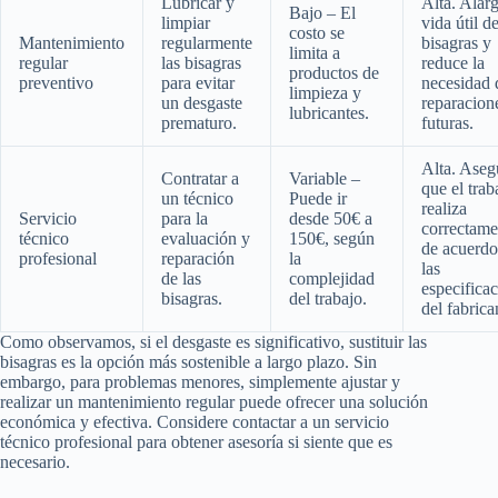
Lubricar y
Alta. Alarg
Bajo – El
limpiar
vida útil de
costo se
Mantenimiento
regularmente
bisagras y
limita a
regular
las bisagras
reduce la
productos de
preventivo
para evitar
necesidad 
limpieza y
un desgaste
reparacion
lubricantes.
prematuro.
futuras.
Alta. Aseg
Contratar a
Variable –
que el trab
un técnico
Puede ir
realiza
Servicio
para la
desde 50€ a
correctame
técnico
evaluación y
150€, según
de acuerdo
profesional
reparación
la
las
de las
complejidad
especifica
bisagras.
del trabajo.
del fabrica
Como observamos, si el desgaste es significativo, sustituir las
bisagras es la opción más sostenible a largo plazo. Sin
embargo, para problemas menores, simplemente ajustar y
realizar un mantenimiento regular puede ofrecer una solución
económica y efectiva. Considere contactar a un servicio
técnico profesional para obtener asesoría si siente que es
necesario.