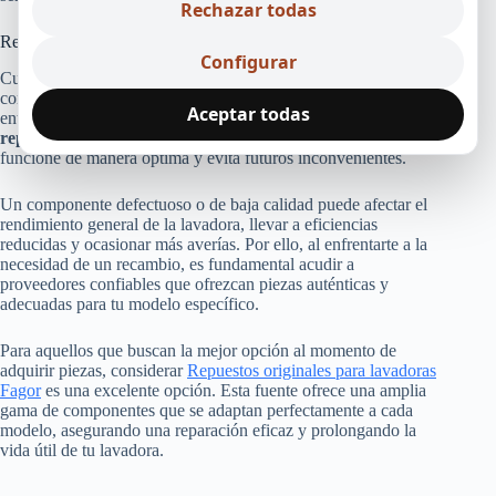
Rechazar todas
Recursos de repuestos para lavadoras Fagor
Configurar
Cuando se trata de reparar tu lavadora Fagor, la calidad y
compatibilidad de los repuestos pueden marcar la diferencia
Aceptar todas
entre una solución duradera y un problema constante. Utilizar
repuestos originales
garantiza que tu electrodoméstico
funcione de manera óptima y evita futuros inconvenientes.
Un componente defectuoso o de baja calidad puede afectar el
rendimiento general de la lavadora, llevar a eficiencias
reducidas y ocasionar más averías. Por ello, al enfrentarte a la
necesidad de un recambio, es fundamental acudir a
proveedores confiables que ofrezcan piezas auténticas y
adecuadas para tu modelo específico.
Para aquellos que buscan la mejor opción al momento de
adquirir piezas, considerar
Repuestos originales para lavadoras
Fagor
es una excelente opción. Esta fuente ofrece una amplia
gama de componentes que se adaptan perfectamente a cada
modelo, asegurando una reparación eficaz y prolongando la
vida útil de tu lavadora.