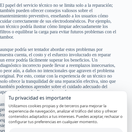
El papel del servicio técnico no se limita solo a la reparación;
también pueden ofrecer consejos valiosos sobre el
mantenimiento preventivo, enseñando a los usuarios cómo
cuidar correctamente de sus electrodomésticos. Por ejemplo,
un técnico podría ilustrar cómo limpiar adecuadamente los
filtros o equilibrar la carga para evitar futuros problemas con el
tambor.
aunque podría ser tentador abordar estos problemas por
nuestra cuenta, el costo y el esfuerzo involucrado en reparar
un error podría fácilmente superar los beneficios. Un
diagnóstico incorrecto puede llevar a reemplazos innecesarios,
o peor aún, a daños no intencionales que agraven el problema
original. Por esto, contar con la experiencia de un técnico no
solo ofrece la tranquilidad de una reparación efectiva, sino que
también podemos aprender sobre el cuidado adecuado del
aparato, ahorrando dinero a largo plazo.
Tu privacidad es importante
ante problemas persistentes con una lavadora Fagor, recurrir a
Utilizamos cookies propias y de terceros para mejorar la
profesionales capacitados es una inversión en la tranquilidad y
experiencia de navegación, analizar el tráfico del sitio y ofrecer
longevidad del electrodoméstico. Ya sea para una reparación
contenidos adaptados a tus intereses. Puedes aceptar, rechazar o
específica o para consejos de mantenimiento preventivo,
configurar tus preferencias en cualquier momento.
siempre es recomendable contar con la experticia de un
servicio técnico calificado.