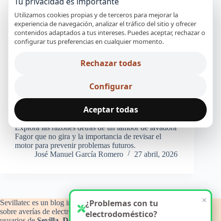
Tu privacidad es importante
Utilizamos cookies propias y de terceros para mejorar la
experiencia de navegación, analizar el tráfico del sitio y ofrecer
contenidos adaptados a tus intereses. Puedes aceptar, rechazar o
configurar tus preferencias en cualquier momento.
Rechazar todas
Configurar
Aceptar todas
Explora las razones detrás de un tambor de lavadora
Fagor que no gira y la importancia de revisar el
motor para prevenir problemas futuros.
José Manuel García Romero
27 abril, 2026
×
¿Problemas con tu
Sevillatec es un blog informativo y de orientación técnica
sobre averías de electrodomésticos del hogar, con atención a
electrodoméstico?
usuarios de
Sevilla
,
Dos Hermanas
,
Alcalá de Guadaíra
,
La