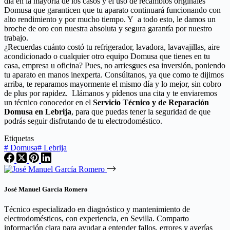
día en la mayoría de los casos y el uso de recambios originales
Domusa que garanticen que tu aparato continuará funcionando con
alto rendimiento y por mucho tiempo. Y a todo esto, le damos un
broche de oro con nuestra absoluta y segura garantía por nuestro
trabajo.
¿Recuerdas cuánto costó tu refrigerador, lavadora, lavavajillas, aire
acondicionado o cualquier otro equipo Domusa que tienes en tu
casa, empresa u oficina? Pues, no arriesgues esa inversión, poniendo
tu aparato en manos inexperta. Consúltanos, ya que como te dijimos
arriba, te reparamos mayormente el mismo día y lo mejor, sin cobro
de plus por rapidez. Llámanos y pídenos una cita y te enviaremos
un técnico conocedor en el
Servicio Técnico y de Reparación
Domusa en Lebrija
, para que puedas tener la seguridad de que
podrás seguir disfrutando de tu electrodoméstico.
Etiquetas
#
Domusa
#
Lebrija
José Manuel García Romero
Técnico especializado en diagnóstico y mantenimiento de
electrodomésticos, con experiencia, en Sevilla. Comparto
información clara para ayudar a entender fallos, errores y averías