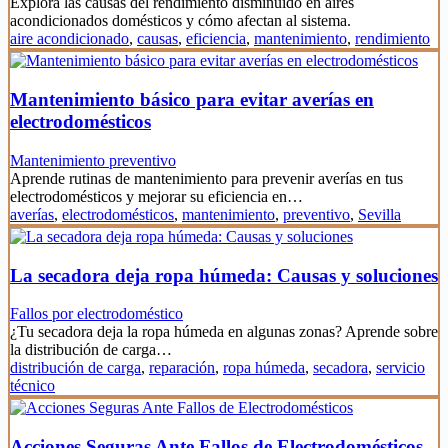
Explora las causas del rendimiento disminuido en aires
acondicionados domésticos y cómo afectan al sistema.
aire acondicionado
,
causas
,
eficiencia
,
mantenimiento
,
rendimiento
Mantenimiento básico para evitar averías en
electrodomésticos
Mantenimiento preventivo
Aprende rutinas de mantenimiento para prevenir averías en tus
electrodomésticos y mejorar su eficiencia en…
averías
,
electrodomésticos
,
mantenimiento
,
preventivo
,
Sevilla
La secadora deja ropa húmeda: Causas y soluciones
Fallos por electrodoméstico
¿Tu secadora deja la ropa húmeda en algunas zonas? Aprende sobre
la distribución de carga…
distribución de carga
,
reparación
,
ropa húmeda
,
secadora
,
servicio
técnico
Acciones Seguras Ante Fallos de Electrodomésticos