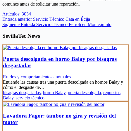
comunes antes de solicitar una reparación.
Artículos: 3034
Entrada
anterior
Servicio Técnico Cata en Écija
Siguiente
Entrada
Servicio Técnico Ferroli en Montequinto
SevillaTec News
Puerta descolgada en horno Balay por bisagras
desgastadas
Ruidos y comportamientos anómalos
Entiende las causas tras una puerta descolgada en hornos Balay y
cómo el desgaste de…
bisagras desgastadas
,
horno Balay
,
puerta descolgada
,
repuestos
Balay
,
servicio técnico
Lavadora Fagor: tambor no gira y revisión del
motor