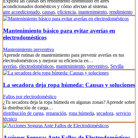
Explora las causas del rendimiento disminuido en aires
acondicionados domésticos y cómo afectan al sistema.
aire acondicionado
,
causas
,
eficiencia
,
mantenimiento
,
rendimiento
Mantenimiento básico para evitar averías en
electrodomésticos
Mantenimiento preventivo
Aprende rutinas de mantenimiento para prevenir averías en tus
electrodomésticos y mejorar su eficiencia en…
averías
,
electrodomésticos
,
mantenimiento
,
preventivo
,
Sevilla
La secadora deja ropa húmeda: Causas y soluciones
Fallos por electrodoméstico
¿Tu secadora deja la ropa húmeda en algunas zonas? Aprende sobre
la distribución de carga…
distribución de carga
,
reparación
,
ropa húmeda
,
secadora
,
servicio
técnico
Acciones Seguras Ante Fallos de Electrodomésticos