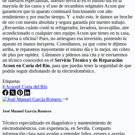
de nuestros especialistas, nuestro servicio en el mismo día en la
mayoría de los casos y el uso de recambios originales Acson que
garanticen que tu aparato continuará funcionando con alto
rendimiento y por mucho tiempo. Y a todo esto, le damos un broche
de oro con nuestra absoluta y segura garantía por nuestro trabajo.
¿Recuerdas cuánto costó tu refrigerador, lavadora, lavavajillas, aire
acondicionado o cualquier otro equipo Acson que tienes en tu casa,
empresa u oficina? Pues, no arriesgues esa inversión, poniendo tu
aparato en manos inexperta. Consúltanos, ya que como te dijimos
arriba, te reparamos mayormente el mismo día y lo mejor, sin cobro
de plus por rapidez. Llámanos y pídenos una cita y te enviaremos
un técnico conocedor en el
Servicio Técnico y de Reparación
Acson en Coria del Río
, para que puedas tener la seguridad de que
podrás seguir disfrutando de tu electrodoméstico.
Etiquetas
#
Acson
#
Coria del Río
José Manuel García Romero
Técnico especializado en diagnóstico y mantenimiento de
electrodomésticos, con experiencia, en Sevilla. Comparto
información clara para ayudar a entender fallos, errores y averías