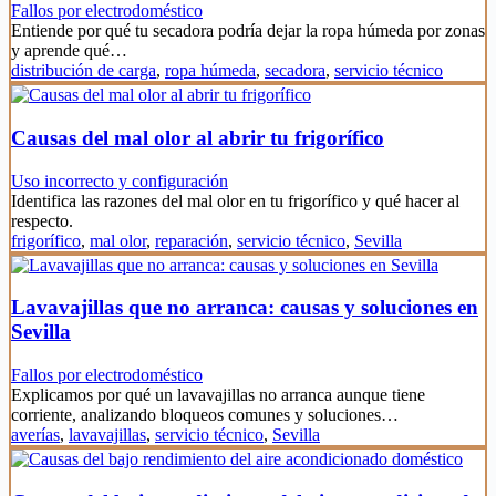
Fallos por electrodoméstico
Entiende por qué tu secadora podría dejar la ropa húmeda por zonas
y aprende qué…
distribución de carga
,
ropa húmeda
,
secadora
,
servicio técnico
Causas del mal olor al abrir tu frigorífico
Uso incorrecto y configuración
Identifica las razones del mal olor en tu frigorífico y qué hacer al
respecto.
frigorífico
,
mal olor
,
reparación
,
servicio técnico
,
Sevilla
Lavavajillas que no arranca: causas y soluciones en
Sevilla
Fallos por electrodoméstico
Explicamos por qué un lavavajillas no arranca aunque tiene
corriente, analizando bloqueos comunes y soluciones…
averías
,
lavavajillas
,
servicio técnico
,
Sevilla