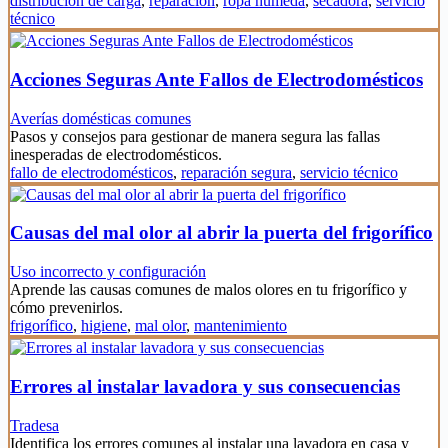
distribución de carga
,
reparación
,
ropa húmeda
,
secadora
,
servicio
técnico
Acciones Seguras Ante Fallos de Electrodomésticos
Averías domésticas comunes
Pasos y consejos para gestionar de manera segura las fallas
inesperadas de electrodomésticos.
fallo de electrodomésticos
,
reparación segura
,
servicio técnico
Causas del mal olor al abrir la puerta del frigorífico
Uso incorrecto y configuración
Aprende las causas comunes de malos olores en tu frigorífico y
cómo prevenirlos.
frigorífico
,
higiene
,
mal olor
,
mantenimiento
Errores al instalar lavadora y sus consecuencias
Tradesa
Identifica los errores comunes al instalar una lavadora en casa y