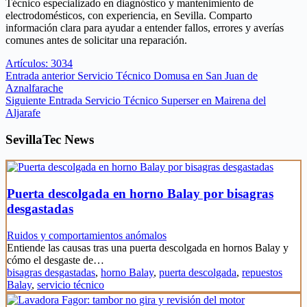
Técnico especializado en diagnóstico y mantenimiento de
electrodomésticos, con experiencia, en Sevilla. Comparto
información clara para ayudar a entender fallos, errores y averías
comunes antes de solicitar una reparación.
Artículos: 3034
Entrada
anterior
Servicio Técnico Domusa en San Juan de
Aznalfarache
Siguiente
Entrada
Servicio Técnico Superser en Mairena del
Aljarafe
SevillaTec News
Puerta descolgada en horno Balay por bisagras
desgastadas
Ruidos y comportamientos anómalos
Entiende las causas tras una puerta descolgada en hornos Balay y
cómo el desgaste de…
bisagras desgastadas
,
horno Balay
,
puerta descolgada
,
repuestos
Balay
,
servicio técnico