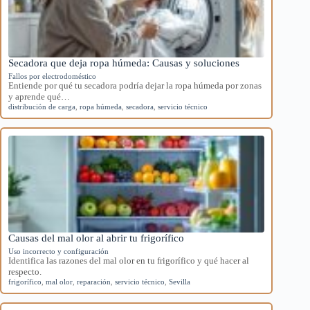
Secadora que deja ropa húmeda: Causas y soluciones
Fallos por electrodoméstico
Entiende por qué tu secadora podría dejar la ropa húmeda por zonas
y aprende qué…
distribución de carga
,
ropa húmeda
,
secadora
,
servicio técnico
Causas del mal olor al abrir tu frigorífico
Uso incorrecto y configuración
Identifica las razones del mal olor en tu frigorífico y qué hacer al
respecto.
frigorífico
,
mal olor
,
reparación
,
servicio técnico
,
Sevilla