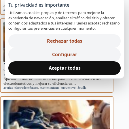
Explora las causas del rendimiento disminuido en aires
Tu privacidad es importante
acondicionados domésticos y cómo afectan al sistema.
aire acondicionado
,
causas
,
eficiencia
,
mantenimiento
,
rendimiento
Utilizamos cookies propias y de terceros para mejorar la
experiencia de navegación, analizar el tráfico del sitio y ofrecer
contenidos adaptados a tus intereses. Puedes aceptar, rechazar o
configurar tus preferencias en cualquier momento.
Rechazar todas
Configurar
Mantenimiento básico para evitar averías en
Aceptar todas
electrodomésticos
Mantenimiento preventivo
Aprende rutinas de mantenimiento para prevenir averías en tus
electrodomésticos y mejorar su eficiencia en…
averías
,
electrodomésticos
,
mantenimiento
,
preventivo
,
Sevilla