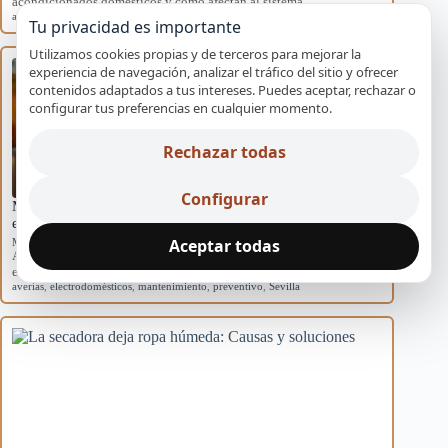
acondicionados domésticos y cómo afectan al sistema.
aire acondicionado
,
causas
,
eficiencia
,
mantenimiento
,
rendimiento
Tu privacidad es importante
Utilizamos cookies propias y de terceros para mejorar la
experiencia de navegación, analizar el tráfico del sitio y ofrecer
contenidos adaptados a tus intereses. Puedes aceptar, rechazar o
configurar tus preferencias en cualquier momento.
Rechazar todas
Configurar
Mantenimiento básico para evitar averías en
electrodomésticos
Aceptar todas
Mantenimiento preventivo
Aprende rutinas de mantenimiento para prevenir averías en tus
electrodomésticos y mejorar su eficiencia en…
averías
,
electrodomésticos
,
mantenimiento
,
preventivo
,
Sevilla