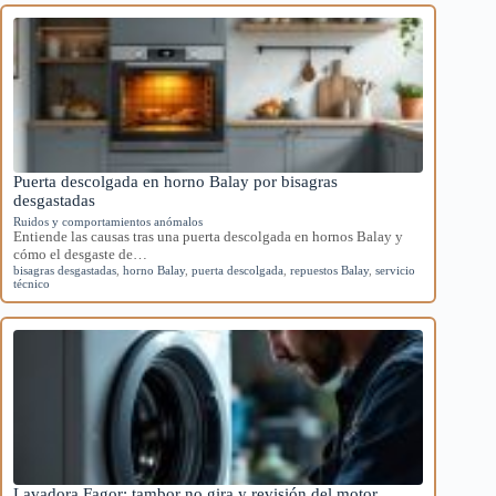
Puerta descolgada en horno Balay por bisagras
desgastadas
Ruidos y comportamientos anómalos
Entiende las causas tras una puerta descolgada en hornos Balay y
cómo el desgaste de…
bisagras desgastadas
,
horno Balay
,
puerta descolgada
,
repuestos Balay
,
servicio
técnico
Lavadora Fagor: tambor no gira y revisión del motor