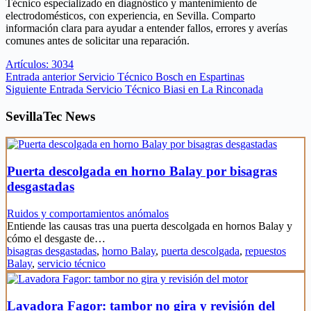
Técnico especializado en diagnóstico y mantenimiento de
electrodomésticos, con experiencia, en Sevilla. Comparto
información clara para ayudar a entender fallos, errores y averías
comunes antes de solicitar una reparación.
Artículos: 3034
Entrada
anterior
Servicio Técnico Bosch en Espartinas
Siguiente
Entrada
Servicio Técnico Biasi en La Rinconada
SevillaTec News
Puerta descolgada en horno Balay por bisagras
desgastadas
Ruidos y comportamientos anómalos
Entiende las causas tras una puerta descolgada en hornos Balay y
cómo el desgaste de…
bisagras desgastadas
,
horno Balay
,
puerta descolgada
,
repuestos
Balay
,
servicio técnico
Lavadora Fagor: tambor no gira y revisión del