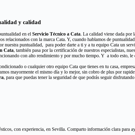
ualidad y calidad
puntualidad en el
Servicio Técnico a Cata
. La calidad viene dada por l
cos relacionados con la marca Cata. Y, cuando hablamos de puntualidad,
or nuestra puntualidad, para poder darte a ti y a tu equipo Cata un ser
ón Cata
, también pasa por la certificación de nuestros especialistas, nue
uncionando con alto rendimiento y por mucho tiempo. Y a todo esto, le 
acondicionado o cualquier otro equipo Cata que tienes en tu casa, empres
aramos mayormente el mismo día y lo mejor, sin cobro de plus por rapid
ra
, para que puedas tener la seguridad de que podrás seguir disfrutando
icos, con experiencia, en Sevilla. Comparto información clara para ayud