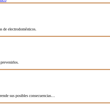
cnico
as de electrodomésticos.
prevenirlos.
mprende sus posibles consecuencias…