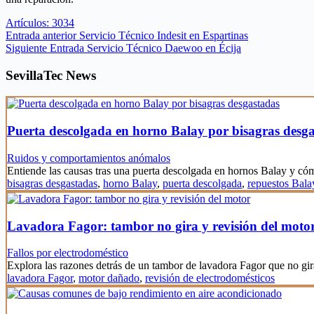
Artículos: 3034
Entrada
anterior
Servicio Técnico Indesit en Espartinas
Siguiente
Entrada
Servicio Técnico Daewoo en Écija
SevillaTec News
Puerta descolgada en horno Balay por bisagras desg
Ruidos y comportamientos anómalos
Entiende las causas tras una puerta descolgada en hornos Balay y c
bisagras desgastadas
,
horno Balay
,
puerta descolgada
,
repuestos Bala
Lavadora Fagor: tambor no gira y revisión del moto
Fallos por electrodoméstico
Explora las razones detrás de un tambor de lavadora Fagor que no gi
lavadora Fagor
,
motor dañado
,
revisión de electrodomésticos