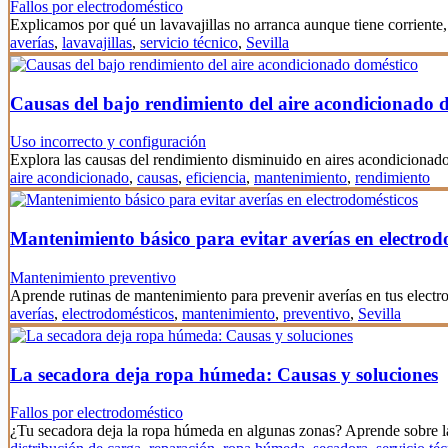
Fallos por electrodoméstico
Explicamos por qué un lavavajillas no arranca aunque tiene corrien
averías
,
lavavajillas
,
servicio técnico
,
Sevilla
Causas del bajo rendimiento del aire acondicionado 
Uso incorrecto y configuración
Explora las causas del rendimiento disminuido en aires acondicionado
aire acondicionado
,
causas
,
eficiencia
,
mantenimiento
,
rendimiento
Mantenimiento básico para evitar averías en electrod
Mantenimiento preventivo
Aprende rutinas de mantenimiento para prevenir averías en tus elect
averías
,
electrodomésticos
,
mantenimiento
,
preventivo
,
Sevilla
La secadora deja ropa húmeda: Causas y soluciones
Fallos por electrodoméstico
¿Tu secadora deja la ropa húmeda en algunas zonas? Aprende sobre l