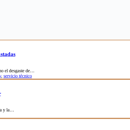
astadas
ómo el desgaste de…
y
,
servicio técnico
r
ra y la…