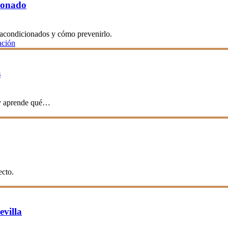
ionado
s acondicionados y cómo prevenirlo.
ación
s
 y aprende qué…
ecto.
evilla