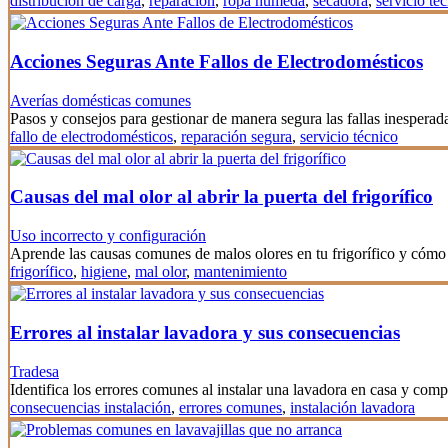
distribución de carga
,
reparación
,
ropa húmeda
,
secadora
,
servicio té
Acciones Seguras Ante Fallos de Electrodomésticos
Averías domésticas comunes
Pasos y consejos para gestionar de manera segura las fallas inesperad
fallo de electrodomésticos
,
reparación segura
,
servicio técnico
Causas del mal olor al abrir la puerta del frigorífico
Uso incorrecto y configuración
Aprende las causas comunes de malos olores en tu frigorífico y cómo 
frigorífico
,
higiene
,
mal olor
,
mantenimiento
Errores al instalar lavadora y sus consecuencias
Tradesa
Identifica los errores comunes al instalar una lavadora en casa y co
consecuencias instalación
,
errores comunes
,
instalación lavadora