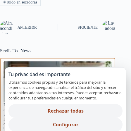
#
ruido en secadoras
ANTERIOR
SIGUIENTE
SevillaTec News
Tu privacidad es importante
Utilizamos cookies propias y de terceros para mejorar la
experiencia de navegación, analizar el tráfico del sitio y ofrecer
contenidos adaptados a tus intereses. Puedes aceptar, rechazar o
configurar tus preferencias en cualquier momento.
Puerta descolgada en horno Balay por bisagras
desgastadas
Rechazar todas
Ruidos y comportamientos anómalos
Entiende las causas tras una puerta descolgada en hornos Balay y
Configurar
cómo el desgaste de…
bisagras desgastadas
,
horno Balay
,
puerta descolgada
,
repuestos Balay
,
servicio