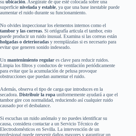
su
ubicación
. Asegúrate de que esté colocada sobre una
superficie
nivelada y estable
, ya que una base inestable puede
aumentar el ruido durante su funcionamiento.
No olvides inspeccionar los elementos internos como el
tambor y las correas
. Si ortógrafía articula el tambor, esto
puede producir un ruido inusual. Examina si las correas están
holgadas o deterioradas
y reemplázalas si es necesario para
evitar que generen sonido indeseado.
Un
mantenimiento regular
es clave para reducir ruidos.
Limpia los filtros y conductos de ventilación periódicamente
para evitar que la acumulación de pelusa provoque
obstrucciones que puedan aumentar el ruido.
Además, observa el tipo de carga que introduces en la
secadora.
Distribuir la ropa
uniformemente ayudará a que el
tambor gire con normalidad, reduciendo así cualquier ruido
causado por el desbalance.
Si escuchas un ruido anómalo y no puedes identificar su
causa, considera contactar a un Servicio Técnico de
Electrodomésticos en Sevilla. La intervención de un
profesional puede prevenir daños mayores y garantizar un