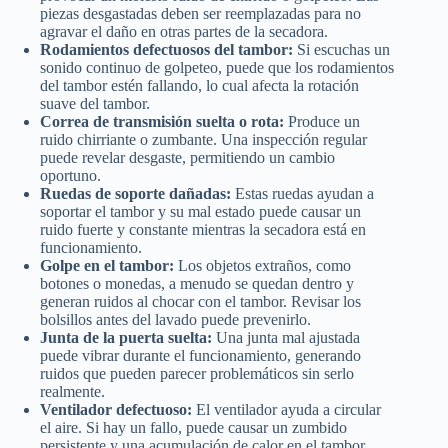
piezas desgastadas deben ser reemplazadas para no
agravar el daño en otras partes de la secadora.
Rodamientos defectuosos del tambor:
Si escuchas un
sonido continuo de golpeteo, puede que los rodamientos
del tambor estén fallando, lo cual afecta la rotación
suave del tambor.
Correa de transmisión suelta o rota:
Produce un
ruido chirriante o zumbante. Una inspección regular
puede revelar desgaste, permitiendo un cambio
oportuno.
Ruedas de soporte dañadas:
Estas ruedas ayudan a
soportar el tambor y su mal estado puede causar un
ruido fuerte y constante mientras la secadora está en
funcionamiento.
Golpe en el tambor:
Los objetos extraños, como
botones o monedas, a menudo se quedan dentro y
generan ruidos al chocar con el tambor. Revisar los
bolsillos antes del lavado puede prevenirlo.
Junta de la puerta suelta:
Una junta mal ajustada
puede vibrar durante el funcionamiento, generando
ruidos que pueden parecer problemáticos sin serlo
realmente.
Ventilador defectuoso:
El ventilador ayuda a circular
el aire. Si hay un fallo, puede causar un zumbido
persistente y una acumulación de calor en el tambor.