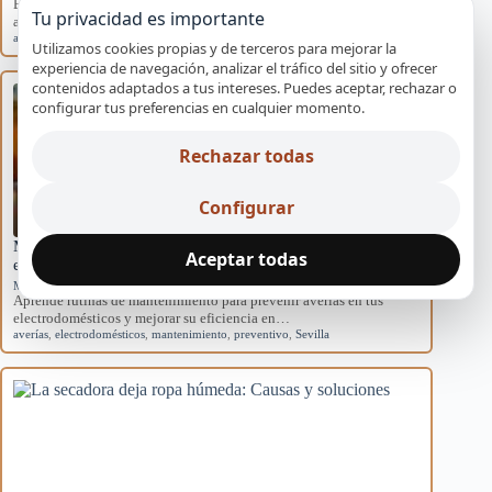
Explora las causas del rendimiento disminuido en aires
Tu privacidad es importante
acondicionados domésticos y cómo afectan al sistema.
aire acondicionado
,
causas
,
eficiencia
,
mantenimiento
,
rendimiento
Utilizamos cookies propias y de terceros para mejorar la
experiencia de navegación, analizar el tráfico del sitio y ofrecer
contenidos adaptados a tus intereses. Puedes aceptar, rechazar o
configurar tus preferencias en cualquier momento.
Rechazar todas
Configurar
Mantenimiento básico para evitar averías en
Aceptar todas
electrodomésticos
Mantenimiento preventivo
Aprende rutinas de mantenimiento para prevenir averías en tus
electrodomésticos y mejorar su eficiencia en…
averías
,
electrodomésticos
,
mantenimiento
,
preventivo
,
Sevilla