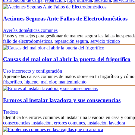
distribución de carga
,
reparación
,
ropa húmeda
,
secadora
,
servicio té
Acciones Seguras Ante Fallos de Electrodomésticos
Averías domésticas comunes
Pasos y consejos para gestionar de manera segura las fallas inesperad
fallo de electrodomésticos
,
reparación segura
,
servicio técnico
Causas del mal olor al abrir la puerta del frigorífico
Uso incorrecto y configuración
Aprende las causas comunes de malos olores en tu frigorífico y cómo 
frigorífico
,
higiene
,
mal olor
,
mantenimiento
Errores al instalar lavadora y sus consecuencias
Tradesa
Identifica los errores comunes al instalar una lavadora en casa y co
consecuencias instalación
,
errores comunes
,
instalación lavadora