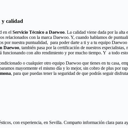
 y calidad
d en el
Servicio Técnico a Daewoo
. La calidad viene dada por la alta 
icos relacionados con la marca Daewoo. Y, cuando hablamos de puntuali
dos por nuestra puntualidad, para poder darte a ti y a tu equipo Daewo
ión Daewoo
, también pasa por la certificación de nuestros especialistas,
á funcionando con alto rendimiento y por mucho tiempo. Y a todo esto,
 acondicionado o cualquier otro equipo Daewoo que tienes en tu casa, emp
eparamos mayormente el mismo día y lo mejor, sin cobro de plus por ra
armona
, para que puedas tener la seguridad de que podrás seguir disfrut
icos, con experiencia, en Sevilla. Comparto información clara para ayud