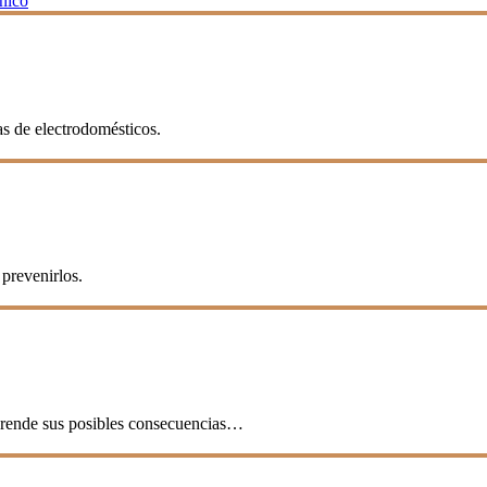
cnico
as de electrodomésticos.
prevenirlos.
mprende sus posibles consecuencias…