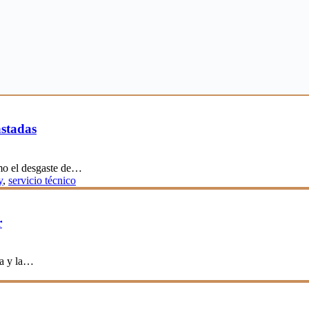
astadas
ómo el desgaste de…
y
,
servicio técnico
r
ra y la…