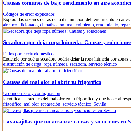
Causas comunes de bajo rendimiento en aire acondic
Códigos de error explicados
Explora las razones detrás de la disminución del rendimiento en aire
aire acondicionado
,
climatización
,
mantenimiento
,
rendimiento
,
repar
Secadora que deja ropa húmeda: Causas y solucione
Fallos por electrodoméstico
Entiende por qué tu secadora podría dejar la ropa húmeda por zonas
distribución de carga
,
ropa húmeda
,
secadora
,
servicio técnico
Causas del mal olor al abrir tu frigorífico
Uso incorrecto y configuración
Identifica las razones del mal olor en tu frigorífico y qué hacer al resp
frigorífico
,
mal olor
,
reparación
,
servicio técnico
,
Sevilla
Lavavajillas que no arranca: causas y soluciones en S