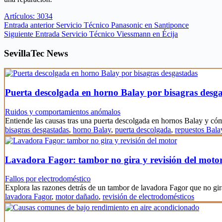
Artículos: 3034
Entrada
anterior
Servicio Técnico Panasonic en Santiponce
Siguiente
Entrada
Servicio Técnico Viessmann en Écija
SevillaTec News
Puerta descolgada en horno Balay por bisagras desg
Ruidos y comportamientos anómalos
Entiende las causas tras una puerta descolgada en hornos Balay y c
bisagras desgastadas
,
horno Balay
,
puerta descolgada
,
repuestos Bala
Lavadora Fagor: tambor no gira y revisión del moto
Fallos por electrodoméstico
Explora las razones detrás de un tambor de lavadora Fagor que no gi
lavadora Fagor
,
motor dañado
,
revisión de electrodomésticos