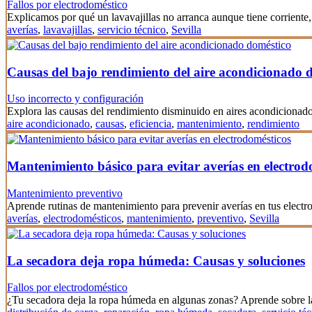
Fallos por electrodoméstico
Explicamos por qué un lavavajillas no arranca aunque tiene corrien
averías
,
lavavajillas
,
servicio técnico
,
Sevilla
Causas del bajo rendimiento del aire acondicionado 
Uso incorrecto y configuración
Explora las causas del rendimiento disminuido en aires acondicionado
aire acondicionado
,
causas
,
eficiencia
,
mantenimiento
,
rendimiento
Mantenimiento básico para evitar averías en electrod
Mantenimiento preventivo
Aprende rutinas de mantenimiento para prevenir averías en tus elect
averías
,
electrodomésticos
,
mantenimiento
,
preventivo
,
Sevilla
La secadora deja ropa húmeda: Causas y soluciones
Fallos por electrodoméstico
¿Tu secadora deja la ropa húmeda en algunas zonas? Aprende sobre l