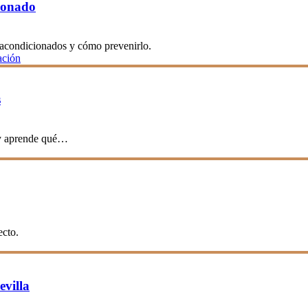
ionado
s acondicionados y cómo prevenirlo.
ación
s
 y aprende qué…
ecto.
evilla