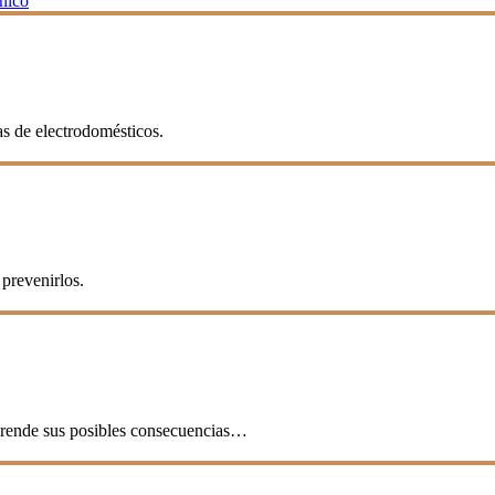
cnico
as de electrodomésticos.
prevenirlos.
mprende sus posibles consecuencias…