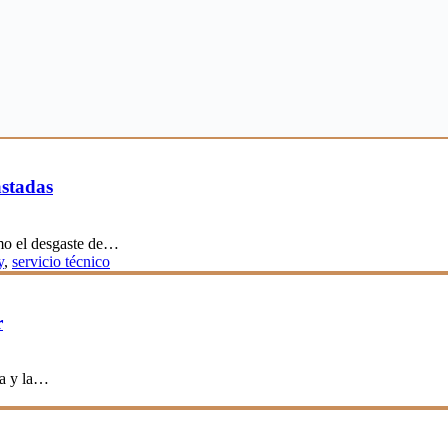
astadas
ómo el desgaste de…
y
,
servicio técnico
r
ra y la…