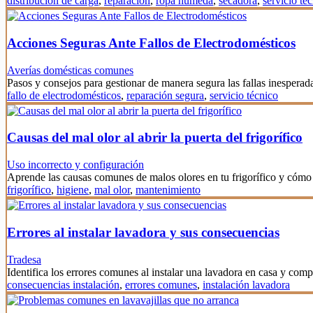
distribución de carga
,
reparación
,
ropa húmeda
,
secadora
,
servicio té
Acciones Seguras Ante Fallos de Electrodomésticos
Averías domésticas comunes
Pasos y consejos para gestionar de manera segura las fallas inesperad
fallo de electrodomésticos
,
reparación segura
,
servicio técnico
Causas del mal olor al abrir la puerta del frigorífico
Uso incorrecto y configuración
Aprende las causas comunes de malos olores en tu frigorífico y cómo 
frigorífico
,
higiene
,
mal olor
,
mantenimiento
Errores al instalar lavadora y sus consecuencias
Tradesa
Identifica los errores comunes al instalar una lavadora en casa y co
consecuencias instalación
,
errores comunes
,
instalación lavadora