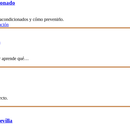
ionado
s acondicionados y cómo prevenirlo.
ación
s
 y aprende qué…
ecto.
evilla