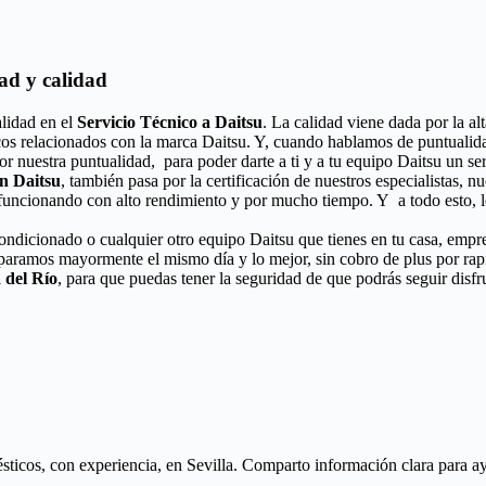
ad y calidad
lidad en el
Servicio Técnico a Daitsu
. La calidad viene dada por la al
cos relacionados con la marca Daitsu. Y, cuando hablamos de puntualida
r nuestra puntualidad, para poder darte a ti y a tu equipo Daitsu un se
n Daitsu
, también pasa por la certificación de nuestros especialistas, n
 funcionando con alto rendimiento y por mucho tiempo. Y a todo esto, l
acondicionado o cualquier otro equipo Daitsu que tienes en tu casa, empr
eparamos mayormente el mismo día y lo mejor, sin cobro de plus por ra
 del Río
, para que puedas tener la seguridad de que podrás seguir disfr
icos, con experiencia, en Sevilla. Comparto información clara para ayud