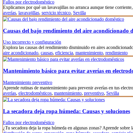
Fallos por electrodoméstico
Explicamos por qué un lavavajillas no arranca aunque tiene corrien
averías
,
lavavajillas
,
servicio técnico
,
Sevilla
Causas del bajo rendimiento del aire acondicionado 
Uso incorrecto y configuración
Explora las causas del rendimiento disminuido en aires acondicionado
aire acondicionado
,
causas
,
eficiencia
,
mantenimiento
,
rendimiento
Mantenimiento básico para evitar averías en electrod
Mantenimiento preventivo
Aprende rutinas de mantenimiento para prevenir averías en tus elect
averías
,
electrodomésticos
,
mantenimiento
,
preventivo
,
Sevilla
La secadora deja ropa húmeda: Causas y soluciones
Fallos por electrodoméstico
¿Tu secadora deja la ropa húmeda en algunas zonas? Aprende sobre l