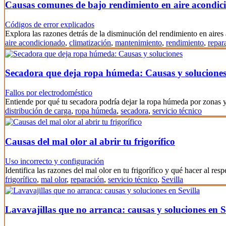
Causas comunes de bajo rendimiento en aire acondic
Códigos de error explicados
Explora las razones detrás de la disminución del rendimiento en aire
aire acondicionado
,
climatización
,
mantenimiento
,
rendimiento
,
repar
Secadora que deja ropa húmeda: Causas y solucione
Fallos por electrodoméstico
Entiende por qué tu secadora podría dejar la ropa húmeda por zonas
distribución de carga
,
ropa húmeda
,
secadora
,
servicio técnico
Causas del mal olor al abrir tu frigorífico
Uso incorrecto y configuración
Identifica las razones del mal olor en tu frigorífico y qué hacer al resp
frigorífico
,
mal olor
,
reparación
,
servicio técnico
,
Sevilla
Lavavajillas que no arranca: causas y soluciones en S