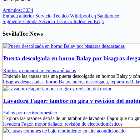
Artículos: 3034
Entrada
anterior
Servicio Técnico Whirlpool en Santiponce
Siguiente
Entrada
Servicio Técnico Indesit en Écija
SevillaTec News
Puerta descolgada en horno Balay por bisagras desg
Ruidos y comportamientos anómalos
Entiende las causas tras una puerta descolgada en hornos Balay y c
bisagras desgastadas
,
horno Balay
,
puerta descolgada
,
repuestos Bala
Lavadora Fagor: tambor no gira y revisión del moto
Fallos por electrodoméstico
Explora las razones detrás de un tambor de lavadora Fagor que no gi
lavadora Fagor
,
motor dañado
,
revisión de electrodomésticos