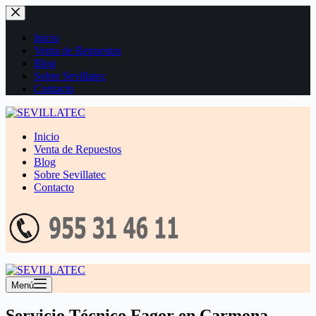
Saltar
al
contenido
Inicio
Venta de Repuestos
Blog
Sobre Sevillatec
Contacto
Inicio
Venta de Repuestos
Blog
Sobre Sevillatec
Contacto
Menú
Servicio Técnico Fagor en Carmona