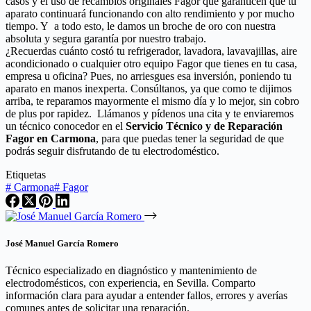
casos y el uso de recambios originales Fagor que garanticen que tu
aparato continuará funcionando con alto rendimiento y por mucho
tiempo. Y a todo esto, le damos un broche de oro con nuestra
absoluta y segura garantía por nuestro trabajo.
¿Recuerdas cuánto costó tu refrigerador, lavadora, lavavajillas, aire
acondicionado o cualquier otro equipo Fagor que tienes en tu casa,
empresa u oficina? Pues, no arriesgues esa inversión, poniendo tu
aparato en manos inexperta. Consúltanos, ya que como te dijimos
arriba, te reparamos mayormente el mismo día y lo mejor, sin cobro
de plus por rapidez. Llámanos y pídenos una cita y te enviaremos
un técnico conocedor en el
Servicio Técnico y de Reparación
Fagor en Carmona
, para que puedas tener la seguridad de que
podrás seguir disfrutando de tu electrodoméstico.
Etiquetas
#
Carmona
#
Fagor
José Manuel García Romero
Técnico especializado en diagnóstico y mantenimiento de
electrodomésticos, con experiencia, en Sevilla. Comparto
información clara para ayudar a entender fallos, errores y averías
comunes antes de solicitar una reparación.