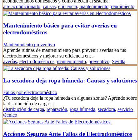
acondicionados domésticos y cómo afectan al sistema.
aire acondicionado
,
causas
,
eficiencia
,
mantenimiento
,
rendimiento
Mantenimiento básico para evitar averías en
electrodomésticos
Mantenimiento preventivo
Aprende rutinas de mantenimiento para prevenir averías en tus
electrodomésticos y mejorar su eficiencia en…
averías
,
electrodomésticos
,
mantenimiento
,
preventivo
,
Sevilla
La secadora deja ropa húmeda: Causas y soluciones
Fallos por electrodoméstico
¿Tu secadora deja la ropa húmeda en algunas zonas? Aprende sobre
la distribución de carga…
distribución de carga
,
reparación
,
ropa húmeda
,
secadora
,
servicio
técnico
Acciones Seguras Ante Fallos de Electrodomésticos