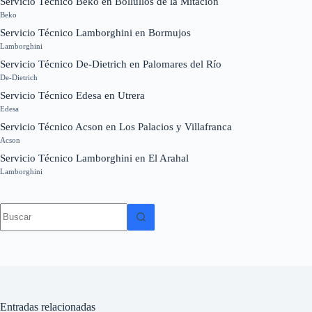
Servicio Técnico Beko en Bollullos de la Mitación
Beko
Servicio Técnico Lamborghini en Bormujos
Lamborghini
Servicio Técnico De-Dietrich en Palomares del Río
De-Dietrich
Servicio Técnico Edesa en Utrera
Edesa
Servicio Técnico Acson en Los Palacios y Villafranca
Acson
Servicio Técnico Lamborghini en El Arahal
Lamborghini
Sin
resultados
Entradas relacionadas