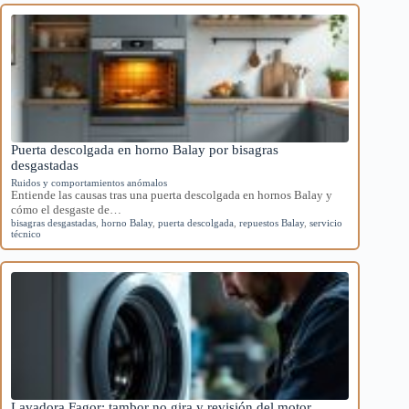
Puerta descolgada en horno Balay por bisagras
desgastadas
Ruidos y comportamientos anómalos
Entiende las causas tras una puerta descolgada en hornos Balay y
cómo el desgaste de…
bisagras desgastadas
,
horno Balay
,
puerta descolgada
,
repuestos Balay
,
servicio
técnico
Lavadora Fagor: tambor no gira y revisión del motor