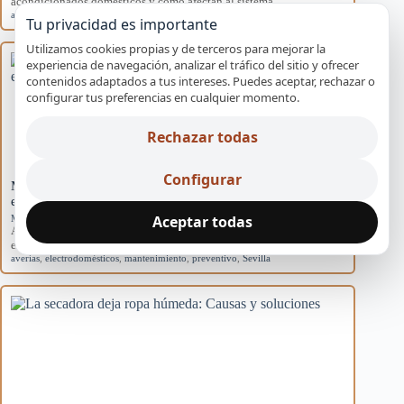
acondicionados domésticos y cómo afectan al sistema.
aire acondicionado
,
causas
,
eficiencia
,
mantenimiento
,
rendimiento
Tu privacidad es importante
Utilizamos cookies propias y de terceros para mejorar la
experiencia de navegación, analizar el tráfico del sitio y ofrecer
contenidos adaptados a tus intereses. Puedes aceptar, rechazar o
configurar tus preferencias en cualquier momento.
Rechazar todas
Configurar
Mantenimiento básico para evitar averías en
electrodomésticos
Aceptar todas
Mantenimiento preventivo
Aprende rutinas de mantenimiento para prevenir averías en tus
electrodomésticos y mejorar su eficiencia en…
averías
,
electrodomésticos
,
mantenimiento
,
preventivo
,
Sevilla