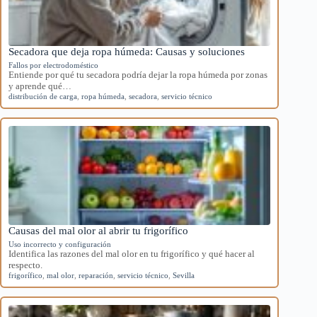
Secadora que deja ropa húmeda: Causas y soluciones
Fallos por electrodoméstico
Entiende por qué tu secadora podría dejar la ropa húmeda por zonas
y aprende qué…
distribución de carga
,
ropa húmeda
,
secadora
,
servicio técnico
Causas del mal olor al abrir tu frigorífico
Uso incorrecto y configuración
Identifica las razones del mal olor en tu frigorífico y qué hacer al
respecto.
frigorífico
,
mal olor
,
reparación
,
servicio técnico
,
Sevilla