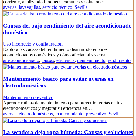
corriente, analizando bloqueos comunes y soluciones…
averías
,
lavavajillas
,
servicio técnico
,
Sevilla
Causas del bajo rendimiento del aire acondicionado
doméstico
Uso incorrecto y configuración
Explora las causas del rendimiento disminuido en aires
acondicionados domésticos y cómo afectan al sistema.
aire acondicionado
,
causas
,
eficiencia
,
mantenimiento
,
rendimiento
Mantenimiento básico para evitar averías en
electrodomésticos
Mantenimiento preventivo
Aprende rutinas de mantenimiento para prevenir averías en tus
electrodomésticos y mejorar su eficiencia en…
averías
,
electrodomésticos
,
mantenimiento
,
preventivo
,
Sevilla
La secadora deja ropa húmeda: Causas y soluciones