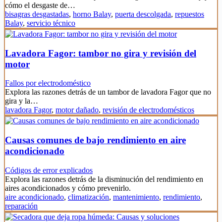
cómo el desgaste de…
bisagras desgastadas
,
horno Balay
,
puerta descolgada
,
repuestos
Balay
,
servicio técnico
Lavadora Fagor: tambor no gira y revisión del
motor
Fallos por electrodoméstico
Explora las razones detrás de un tambor de lavadora Fagor que no
gira y la…
lavadora Fagor
,
motor dañado
,
revisión de electrodomésticos
Causas comunes de bajo rendimiento en aire
acondicionado
Códigos de error explicados
Explora las razones detrás de la disminución del rendimiento en
aires acondicionados y cómo prevenirlo.
aire acondicionado
,
climatización
,
mantenimiento
,
rendimiento
,
reparación