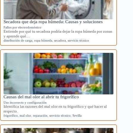
Secadora que deja ropa húmeda: Causas y soluciones
Fallos por electrodoméstico
Entiende por qué tu secadora podría dejar la ropa húmeda por zonas
y aprende qué…
distribución de carga
,
ropa húmeda
,
secadora
,
servicio técnico
Causas del mal olor al abrir tu frigorífico
Uso incorrecto y configuración
Identifica las razones del mal olor en tu frigorífico y qué hacer al
respecto.
frigorífico
,
mal olor
,
reparación
,
servicio técnico
,
Sevilla