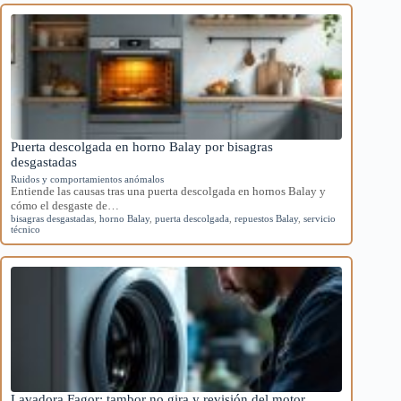
Puerta descolgada en horno Balay por bisagras
desgastadas
Ruidos y comportamientos anómalos
Entiende las causas tras una puerta descolgada en hornos Balay y
cómo el desgaste de…
bisagras desgastadas
,
horno Balay
,
puerta descolgada
,
repuestos Balay
,
servicio
técnico
Lavadora Fagor: tambor no gira y revisión del motor