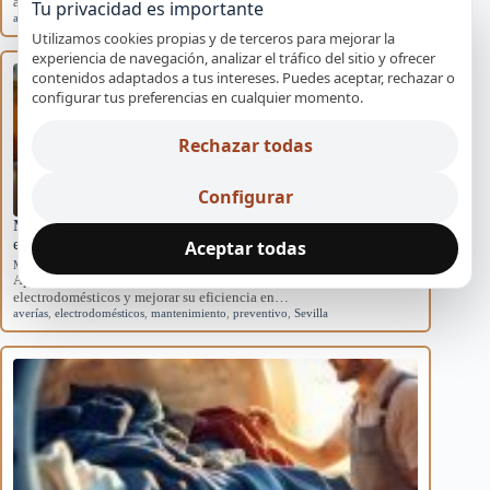
acondicionados domésticos y cómo afectan al sistema.
Tu privacidad es importante
aire acondicionado
,
causas
,
eficiencia
,
mantenimiento
,
rendimiento
Utilizamos cookies propias y de terceros para mejorar la
experiencia de navegación, analizar el tráfico del sitio y ofrecer
contenidos adaptados a tus intereses. Puedes aceptar, rechazar o
configurar tus preferencias en cualquier momento.
Rechazar todas
Configurar
Mantenimiento básico para evitar averías en
electrodomésticos
Aceptar todas
Mantenimiento preventivo
Aprende rutinas de mantenimiento para prevenir averías en tus
electrodomésticos y mejorar su eficiencia en…
averías
,
electrodomésticos
,
mantenimiento
,
preventivo
,
Sevilla