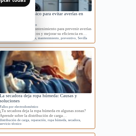
Mantenimiento básico para evitar averías en
electrodomésticos
Mantenimiento preventivo
Aprende rutinas de mantenimiento para prevenir averías
en tus electrodomésticos y mejorar su eficiencia en…
averías
,
electrodomésticos
,
mantenimiento
,
preventivo
,
Sevilla
La secadora deja ropa húmeda: Causas y
soluciones
Fallos por electrodoméstico
¿Tu secadora deja la ropa húmeda en algunas zonas?
Aprende sobre la distribución de carga…
distribución de carga
,
reparación
,
ropa húmeda
,
secadora
,
servicio técnico