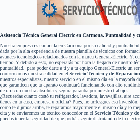
Asistencia Técnica General-Electric en Carmona. Puntualidad y c
Nuestra empresa es conocida en Carmona por su calidad y puntualidad
dada por la alta experiencia de nuestra plantilla de técnicos con formac
avances tecnológicos relacionados con la marca General-Electric. Y, c
tiempo. Y debido a esto, no esperarás por hora la llegada de nuestro t
puntualidad, para poder darte a ti y a tu equipo General-Electric un s
conformamos nuestra calidad en el
Servicio Técnico y de Reparación
nuestros especialistas, nuestro servicio en el mismo día en la mayoría d
que garanticen que tu aparato continuará funcionando con alto rendim
de oro con nuestra absoluta y segura garantía por nuestro trabajo.
¿Recuerdas cuánto costó tu refrigerador, lavadora, lavavajillas, aire a
tienes en tu casa, empresa u oficina? Pues, no arriesgues esa inversió
como te dijimos arriba, te reparamos mayormente el mismo día y lo mej
cita y te enviaremos un técnico conocedor en el
Servicio Técnico y d
puedas tener la seguridad de que podrás seguir disfrutando de tu electr