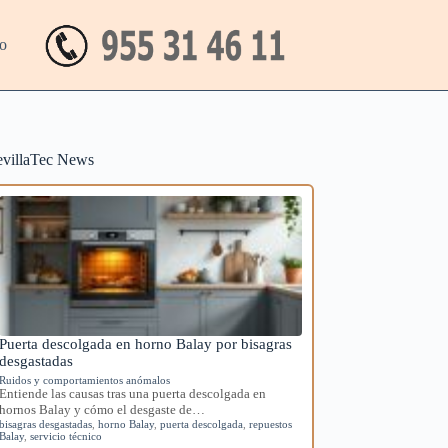
o
evillaTec News
Puerta descolgada en horno Balay por bisagras
desgastadas
Ruidos y comportamientos anómalos
Entiende las causas tras una puerta descolgada en
hornos Balay y cómo el desgaste de…
bisagras desgastadas
,
horno Balay
,
puerta descolgada
,
repuestos
Balay
,
servicio técnico