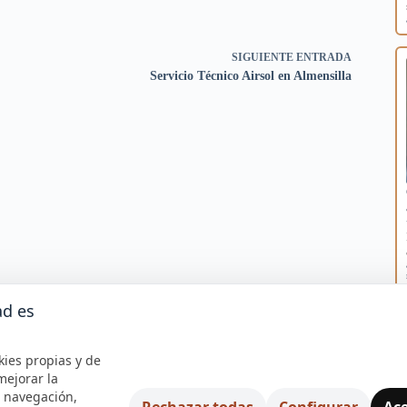
SIGUIENTE
ENTRADA
Servicio Técnico Airsol en Almensilla
ad es
kies propias y de
mejorar la
e navegación,
Rechazar todas
Configurar
Ace