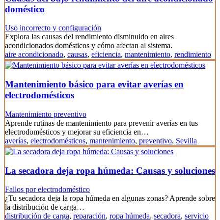
doméstico
Uso incorrecto y configuración
Explora las causas del rendimiento disminuido en aires
acondicionados domésticos y cómo afectan al sistema.
aire acondicionado
,
causas
,
eficiencia
,
mantenimiento
,
rendimiento
Mantenimiento básico para evitar averías en
electrodomésticos
Mantenimiento preventivo
Aprende rutinas de mantenimiento para prevenir averías en tus
electrodomésticos y mejorar su eficiencia en…
averías
,
electrodomésticos
,
mantenimiento
,
preventivo
,
Sevilla
La secadora deja ropa húmeda: Causas y soluciones
Fallos por electrodoméstico
¿Tu secadora deja la ropa húmeda en algunas zonas? Aprende sobre
la distribución de carga…
distribución de carga
,
reparación
,
ropa húmeda
,
secadora
,
servicio