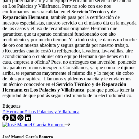
para poder darte a ti y a tu equipo Hermann un servicio de calidad
en Los Palacios y Villafranca. Pero no solo con eso nos
conformamos nuestra calidad en el
Servicio Técnico y de
Reparación Hermann
, también pasa por la certificación de
nuestros especialistas, nuestro servicio en el mismo día en la mayoría
de los casos y el uso de recambios originales Hermann que
garanticen que tu aparato continuará funcionando con alto
rendimiento y por mucho tiempo. Y a todo esto, le damos un broche
de oro con nuestra absoluta y segura garantía por nuestro trabajo.
¿Recuerdas cuánto costó tu refrigerador, lavadora, lavavajillas, aire
acondicionado o cualquier otro equipo Hermann que tienes en tu
casa, empresa u oficina? Pues, no arriesgues esa inversión, poniendo
tu aparato en manos inexperta. Consúltanos, ya que como te dijimos
arriba, te reparamos mayormente el mismo día y lo mejor, sin cobro
de plus por rapidez. Llámanos y pídenos una cita y te enviaremos
un técnico conocedor en el
Servicio Técnico y de Reparación
Hermann en Los Palacios y Villafranca
, para que puedas tener la
seguridad de que podrás seguir disfrutando de tu electrodoméstico.
Etiquetas
#
Hermann
#
Los Palacios y Villafranca
José Manuel García Romero