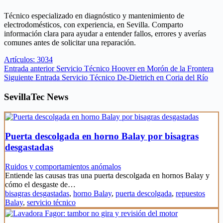
Técnico especializado en diagnóstico y mantenimiento de
electrodomésticos, con experiencia, en Sevilla. Comparto
información clara para ayudar a entender fallos, errores y averías
comunes antes de solicitar una reparación.
Artículos: 3034
Entrada
anterior
Servicio Técnico Hoover en Morón de la Frontera
Siguiente
Entrada
Servicio Técnico De-Dietrich en Coria del Río
SevillaTec News
Puerta descolgada en horno Balay por bisagras
desgastadas
Ruidos y comportamientos anómalos
Entiende las causas tras una puerta descolgada en hornos Balay y
cómo el desgaste de…
bisagras desgastadas
,
horno Balay
,
puerta descolgada
,
repuestos
Balay
,
servicio técnico