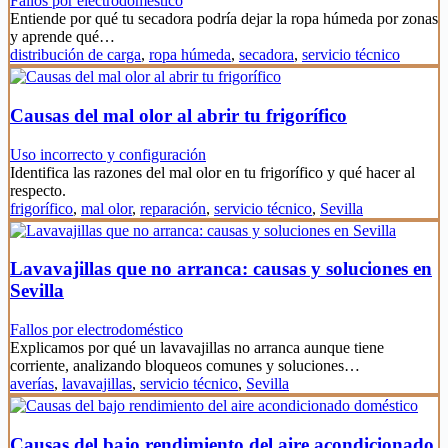
Fallos por electrodoméstico
Entiende por qué tu secadora podría dejar la ropa húmeda por zonas
y aprende qué…
distribución de carga
,
ropa húmeda
,
secadora
,
servicio técnico
Causas del mal olor al abrir tu frigorífico
Uso incorrecto y configuración
Identifica las razones del mal olor en tu frigorífico y qué hacer al
respecto.
frigorífico
,
mal olor
,
reparación
,
servicio técnico
,
Sevilla
Lavavajillas que no arranca: causas y soluciones en
Sevilla
Fallos por electrodoméstico
Explicamos por qué un lavavajillas no arranca aunque tiene
corriente, analizando bloqueos comunes y soluciones…
averías
,
lavavajillas
,
servicio técnico
,
Sevilla
Causas del bajo rendimiento del aire acondicionado