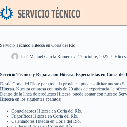
Saltar
al
contenido
Servicio Técnico Hitecsa en Coria del Río
José Manuel García Romero
17 octubre, 2025
Hitecs
Servicio Técnico y Reparación Hitecsa. Especialistas en Coria del 
Desde Coria del Río y para toda la provincia puede solicitar nuestro S
Hitecsa
. Nuestra empresa con más de 20 años de experiencia, le ofrece 
Dentro de la línea de productos Hitecsa, puede contar con nuestro
Serv
Hitecsa
en los siguientes aparatos:
Congeladores Hitecsa en Coria del Río.
Frigoríficos Hitecsa en Coria del Río.
Calentadores Hitecsa en Coria del Río.
Calderas Hitecsa en Coria del Río.