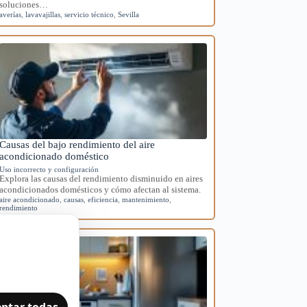
soluciones…
averías
,
lavavajillas
,
servicio técnico
,
Sevilla
Causas del bajo rendimiento del aire
acondicionado doméstico
Uso incorrecto y configuración
Explora las causas del rendimiento disminuido en aires
acondicionados domésticos y cómo afectan al sistema.
aire acondicionado
,
causas
,
eficiencia
,
mantenimiento
,
rendimiento
ptar todas