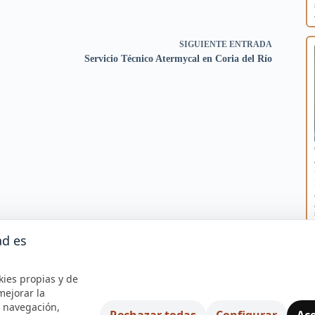
SIGUIENTE
ENTRADA
Servicio Técnico Atermycal en Coria del Río
ad es
kies propias y de
mejorar la
e navegación,
Rechazar todas
Configurar
Ace