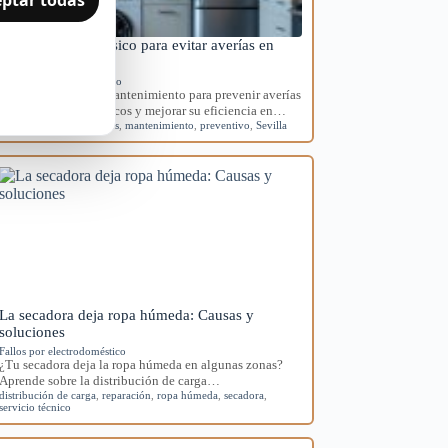
Mantenimiento básico para evitar averías en
electrodomésticos
Mantenimiento preventivo
Aprende rutinas de mantenimiento para prevenir averías
en tus electrodomésticos y mejorar su eficiencia en…
averías
,
electrodomésticos
,
mantenimiento
,
preventivo
,
Sevilla
La secadora deja ropa húmeda: Causas y
soluciones
Fallos por electrodoméstico
¿Tu secadora deja la ropa húmeda en algunas zonas?
Aprende sobre la distribución de carga…
distribución de carga
,
reparación
,
ropa húmeda
,
secadora
,
servicio técnico