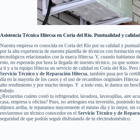
Asistencia Técnica Hitecsa en Coria del Río. Puntualidad y calida
Nuestra empresa es conocida en Coria del Río por su calidad y puntual
por la alta experiencia de nuestra plantilla de técnicos con formación e
tecnológicos relacionados con la marca Hitecsa. Y, cuando hablamos de
esto, no esperarás por hora la llegada de nuestro técnico, ya que somo
a ti y a tu equipo Hitecsa un servicio de calidad en Coria del Río. Per
Servicio Técnico y de Reparación Hitecsa
, también pasa por la certi
día en la mayoría de los casos y el uso de recambios originales Hitecs
alto rendimiento y por mucho tiempo. Y a todo esto, le damos un broch
trabajo.
¿Recuerdas cuánto costó tu refrigerador, lavadora, lavavajillas, aire ac
casa, empresa u oficina? Pues, no arriesgues esa inversión, poniendo 
dijimos arriba, te reparamos mayormente el mismo día y lo mejor, sin c
enviaremos un técnico conocedor en el
Servicio Técnico y de Repara
seguridad de que podrás seguir disfrutando de tu electrodoméstico.