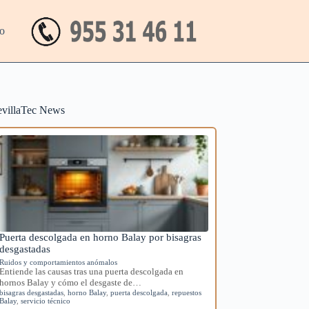
o
evillaTec News
Puerta descolgada en horno Balay por bisagras
desgastadas
Ruidos y comportamientos anómalos
Entiende las causas tras una puerta descolgada en
hornos Balay y cómo el desgaste de…
bisagras desgastadas
,
horno Balay
,
puerta descolgada
,
repuestos
Balay
,
servicio técnico