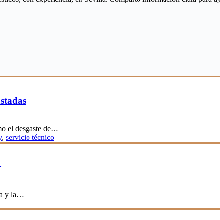
astadas
ómo el desgaste de…
y
,
servicio técnico
r
ra y la…