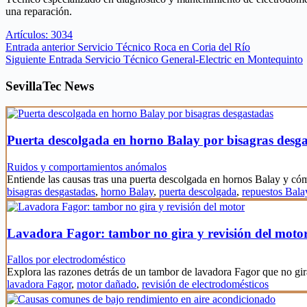
una reparación.
Artículos: 3034
Entrada
anterior
Servicio Técnico Roca en Coria del Río
Siguiente
Entrada
Servicio Técnico General-Electric en Montequinto
SevillaTec News
Puerta descolgada en horno Balay por bisagras desg
Ruidos y comportamientos anómalos
Entiende las causas tras una puerta descolgada en hornos Balay y c
bisagras desgastadas
,
horno Balay
,
puerta descolgada
,
repuestos Bala
Lavadora Fagor: tambor no gira y revisión del moto
Fallos por electrodoméstico
Explora las razones detrás de un tambor de lavadora Fagor que no gi
lavadora Fagor
,
motor dañado
,
revisión de electrodomésticos