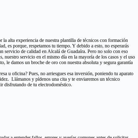
r la alta experiencia de nuestra plantilla de técnicos con formación
ad, es porque, respetamos tu tiempo. Y debido a esto, no esperarás
un servicio de calidad en Alcalá de Guadaíra. Pero no solo con eso
as, nuestro servicio en el mismo día en la mayoría de los casos y el uso
o, le damos un broche de oro con nuestra absoluta y segura garantía
resa u oficina? Pues, no arriesgues esa inversión, poniendo tu aparato
pidez. Llámanos y pídenos una cita y te enviaremos un técnico
ir disfrutando de tu electrodoméstico.
ar a entender fallos, errores y averías comunes antes de solicitar