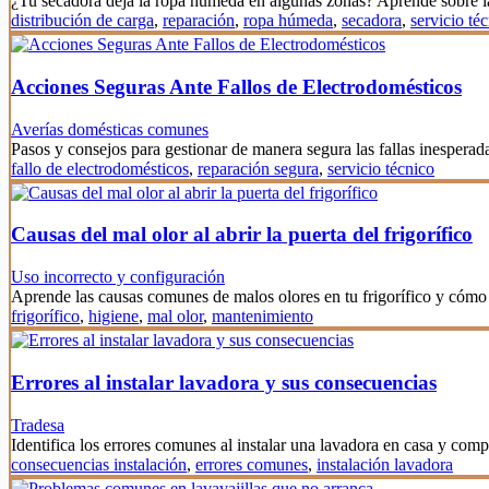
¿Tu secadora deja la ropa húmeda en algunas zonas? Aprende sobre l
distribución de carga
,
reparación
,
ropa húmeda
,
secadora
,
servicio té
Acciones Seguras Ante Fallos de Electrodomésticos
Averías domésticas comunes
Pasos y consejos para gestionar de manera segura las fallas inesperad
fallo de electrodomésticos
,
reparación segura
,
servicio técnico
Causas del mal olor al abrir la puerta del frigorífico
Uso incorrecto y configuración
Aprende las causas comunes de malos olores en tu frigorífico y cómo 
frigorífico
,
higiene
,
mal olor
,
mantenimiento
Errores al instalar lavadora y sus consecuencias
Tradesa
Identifica los errores comunes al instalar una lavadora en casa y co
consecuencias instalación
,
errores comunes
,
instalación lavadora