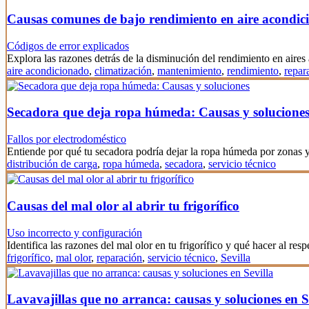
Causas comunes de bajo rendimiento en aire acondic
Códigos de error explicados
Explora las razones detrás de la disminución del rendimiento en aire
aire acondicionado
,
climatización
,
mantenimiento
,
rendimiento
,
repar
Secadora que deja ropa húmeda: Causas y solucione
Fallos por electrodoméstico
Entiende por qué tu secadora podría dejar la ropa húmeda por zonas
distribución de carga
,
ropa húmeda
,
secadora
,
servicio técnico
Causas del mal olor al abrir tu frigorífico
Uso incorrecto y configuración
Identifica las razones del mal olor en tu frigorífico y qué hacer al resp
frigorífico
,
mal olor
,
reparación
,
servicio técnico
,
Sevilla
Lavavajillas que no arranca: causas y soluciones en S