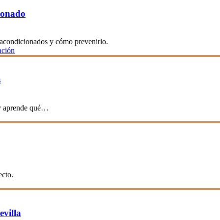
ionado
s acondicionados y cómo prevenirlo.
ación
s
 y aprende qué…
ecto.
evilla