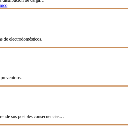
a distribución de carga…
cnico
as de electrodomésticos.
prevenirlos.
mprende sus posibles consecuencias…