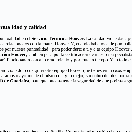
ntualidad y calidad
puntualidad en el
Servicio Técnico a Hoover
. La calidad viene dada po
icos relacionados con la marca Hoover. Y, cuando hablamos de puntualid
os por nuestra puntualidad, para poder darte a ti y a tu equipo Hoover 
ración Hoover
, también pasa por la certificación de nuestros especialist
ará funcionando con alto rendimiento y por mucho tiempo. Y a todo est
acondicionado o cualquier otro equipo Hoover que tienes en tu casa, emp
eparamos mayormente el mismo día y lo mejor, sin cobro de plus por ra
lá de Guadaíra
, para que puedas tener la seguridad de que podrás segu
icos, con experiencia, en Sevilla. Comparto información clara para ayud