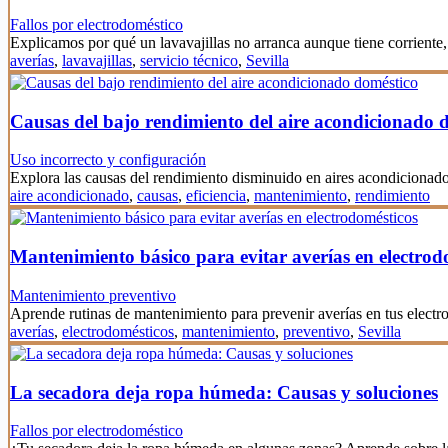
Fallos por electrodoméstico
Explicamos por qué un lavavajillas no arranca aunque tiene corrien
averías
,
lavavajillas
,
servicio técnico
,
Sevilla
Causas del bajo rendimiento del aire acondicionado 
Uso incorrecto y configuración
Explora las causas del rendimiento disminuido en aires acondicionado
aire acondicionado
,
causas
,
eficiencia
,
mantenimiento
,
rendimiento
Mantenimiento básico para evitar averías en electrod
Mantenimiento preventivo
Aprende rutinas de mantenimiento para prevenir averías en tus elect
averías
,
electrodomésticos
,
mantenimiento
,
preventivo
,
Sevilla
La secadora deja ropa húmeda: Causas y soluciones
Fallos por electrodoméstico