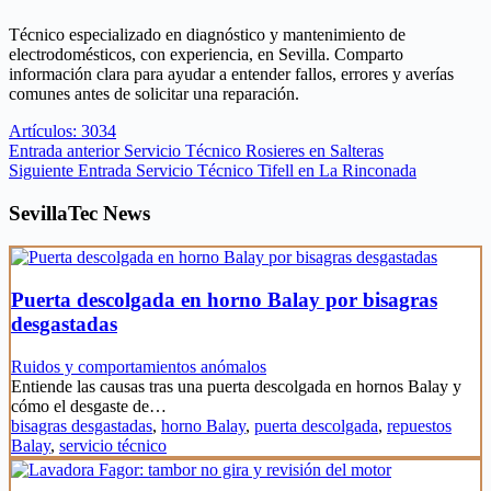
Técnico especializado en diagnóstico y mantenimiento de
electrodomésticos, con experiencia, en Sevilla. Comparto
información clara para ayudar a entender fallos, errores y averías
comunes antes de solicitar una reparación.
Artículos: 3034
Entrada
anterior
Servicio Técnico Rosieres en Salteras
Siguiente
Entrada
Servicio Técnico Tifell en La Rinconada
SevillaTec News
Puerta descolgada en horno Balay por bisagras
desgastadas
Ruidos y comportamientos anómalos
Entiende las causas tras una puerta descolgada en hornos Balay y
cómo el desgaste de…
bisagras desgastadas
,
horno Balay
,
puerta descolgada
,
repuestos
Balay
,
servicio técnico