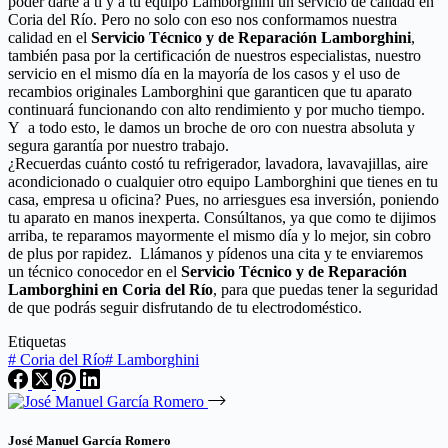
poder darte a ti y a tu equipo Lamborghini un servicio de calidad en
Coria del Río. Pero no solo con eso nos conformamos nuestra
calidad en el
Servicio Técnico y de Reparación Lamborghini
,
también pasa por la certificación de nuestros especialistas, nuestro
servicio en el mismo día en la mayoría de los casos y el uso de
recambios originales Lamborghini que garanticen que tu aparato
continuará funcionando con alto rendimiento y por mucho tiempo.
Y a todo esto, le damos un broche de oro con nuestra absoluta y
segura garantía por nuestro trabajo.
¿Recuerdas cuánto costó tu refrigerador, lavadora, lavavajillas, aire
acondicionado o cualquier otro equipo Lamborghini que tienes en tu
casa, empresa u oficina? Pues, no arriesgues esa inversión, poniendo
tu aparato en manos inexperta. Consúltanos, ya que como te dijimos
arriba, te reparamos mayormente el mismo día y lo mejor, sin cobro
de plus por rapidez. Llámanos y pídenos una cita y te enviaremos
un técnico conocedor en el
Servicio Técnico y de Reparación
Lamborghini en Coria del Río
, para que puedas tener la seguridad
de que podrás seguir disfrutando de tu electrodoméstico.
Etiquetas
#
Coria del Río
#
Lamborghini
José Manuel García Romero