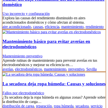
doméstico
Uso incorrecto y configuración
Explora las causas del rendimiento disminuido en aires
acondicionados domésticos y cómo afectan al sistema.
aire acondicionado
,
causas
,
eficiencia
,
mantenimiento
,
rendimiento
Mantenimiento básico para evitar averías en
electrodomésticos
Mantenimiento preventivo
Aprende rutinas de mantenimiento para prevenir averías en tus
electrodomésticos y mejorar su eficiencia en…
averías
,
electrodomésticos
,
mantenimiento
,
preventivo
,
Sevilla
La secadora deja ropa húmeda: Causas y soluciones
Fallos por electrodoméstico
¿Tu secadora deja la ropa húmeda en algunas zonas? Aprende sobre
la distribución de carga…
distribución de carga
,
reparación
,
ropa húmeda
,
secadora
,
servicio