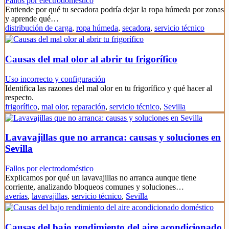
Fallos por electrodoméstico
Entiende por qué tu secadora podría dejar la ropa húmeda por zonas
y aprende qué…
distribución de carga
,
ropa húmeda
,
secadora
,
servicio técnico
Causas del mal olor al abrir tu frigorífico
Uso incorrecto y configuración
Identifica las razones del mal olor en tu frigorífico y qué hacer al
respecto.
frigorífico
,
mal olor
,
reparación
,
servicio técnico
,
Sevilla
Lavavajillas que no arranca: causas y soluciones en
Sevilla
Fallos por electrodoméstico
Explicamos por qué un lavavajillas no arranca aunque tiene
corriente, analizando bloqueos comunes y soluciones…
averías
,
lavavajillas
,
servicio técnico
,
Sevilla
Causas del bajo rendimiento del aire acondicionado