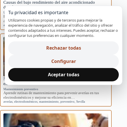
Causas del bajo rendimiento del aire acondicionado
doméstico
Tu privacidad es importante
Uso incorrecto y configuración
Explora las causas del rendimiento disminuido en aires
Utilizamos cookies propias y de terceros para mejorar la
acondicionados domésticos y cómo afectan al sistema.
experiencia de navegación, analizar el tráfico del sitio y ofrecer
aire acondicionado
,
causas
,
eficiencia
,
mantenimiento
,
rendimiento
contenidos adaptados a tus intereses. Puedes aceptar, rechazar o
configurar tus preferencias en cualquier momento.
Rechazar todas
Configurar
Aceptar todas
Mantenimiento básico para evitar averías en
electrodomésticos
Mantenimiento preventivo
Aprende rutinas de mantenimiento para prevenir averías en tus
electrodomésticos y mejorar su eficiencia en…
averías
,
electrodomésticos
,
mantenimiento
,
preventivo
,
Sevilla