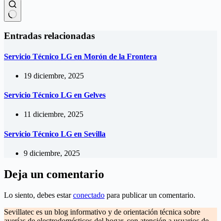
Sin
resultados
Entradas relacionadas
Servicio Técnico LG en Morón de la Frontera
19 diciembre, 2025
Servicio Técnico LG en Gelves
11 diciembre, 2025
Servicio Técnico LG en Sevilla
9 diciembre, 2025
Deja un comentario
Lo siento, debes estar
conectado
para publicar un comentario.
Sevillatec es un blog informativo y de orientación técnica sobre
averías de electrodomésticos del hogar, con atención a usuarios de