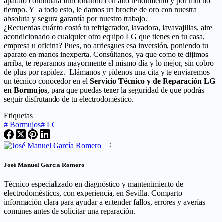
aparato continuará funcionando con alto rendimiento y por mucho
tiempo. Y a todo esto, le damos un broche de oro con nuestra
absoluta y segura garantía por nuestro trabajo.
¿Recuerdas cuánto costó tu refrigerador, lavadora, lavavajillas, aire
acondicionado o cualquier otro equipo LG que tienes en tu casa,
empresa u oficina? Pues, no arriesgues esa inversión, poniendo tu
aparato en manos inexperta. Consúltanos, ya que como te dijimos
arriba, te reparamos mayormente el mismo día y lo mejor, sin cobro
de plus por rapidez. Llámanos y pídenos una cita y te enviaremos
un técnico conocedor en el
Servicio Técnico y de Reparación LG
en Bormujos
, para que puedas tener la seguridad de que podrás
seguir disfrutando de tu electrodoméstico.
Etiquetas
#
Bormujos
#
LG
José Manuel García Romero
Técnico especializado en diagnóstico y mantenimiento de
electrodomésticos, con experiencia, en Sevilla. Comparto
información clara para ayudar a entender fallos, errores y averías
comunes antes de solicitar una reparación.