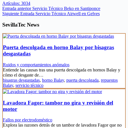
Artículos: 3034
Entrada
anterior
Servicio Técnico Beko en Santiponce
Siguiente
Entrada
Servicio Técnico Airwell en Gelves
SevillaTec News
Puerta descolgada en horno Balay por bisagras
desgastadas
Ruidos y comportamientos anómalos
Entiende las causas tras una puerta descolgada en hornos Balay y
cómo el desgaste de…
bisagras desgastadas
,
horno Balay
,
puerta descolgada
,
repuestos
Balay
,
servicio técnico
Lavadora Fagor: tambor no gira y revisión del
motor
Fallos por electrodoméstico
Explora las razones detrás de un tambor de lavadora Fagor que no