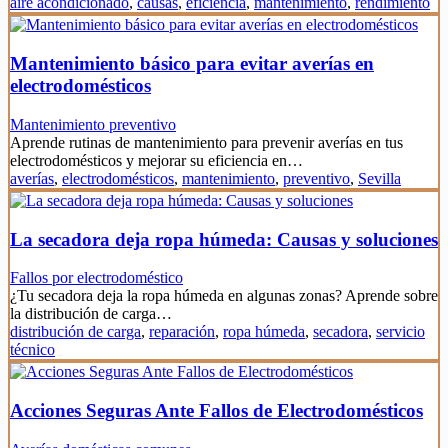
aire acondicionado
,
causas
,
eficiencia
,
mantenimiento
,
rendimiento
Mantenimiento básico para evitar averías en
electrodomésticos
Mantenimiento preventivo
Aprende rutinas de mantenimiento para prevenir averías en tus
electrodomésticos y mejorar su eficiencia en…
averías
,
electrodomésticos
,
mantenimiento
,
preventivo
,
Sevilla
La secadora deja ropa húmeda: Causas y soluciones
Fallos por electrodoméstico
¿Tu secadora deja la ropa húmeda en algunas zonas? Aprende sobre
la distribución de carga…
distribución de carga
,
reparación
,
ropa húmeda
,
secadora
,
servicio
técnico
Acciones Seguras Ante Fallos de Electrodomésticos