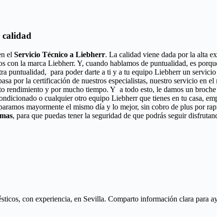
 calidad
en el
Servicio Técnico a Liebherr
. La calidad viene dada por la alta e
os con la marca Liebherr. Y, cuando hablamos de puntualidad, es porque
tra puntualidad, para poder darte a ti y a tu equipo Liebherr un servi
pasa por la certificación de nuestros especialistas, nuestro servicio en 
to rendimiento y por mucho tiempo. Y a todo esto, le damos un broche d
acondicionado o cualquier otro equipo Liebherr que tienes en tu casa, em
eparamos mayormente el mismo día y lo mejor, sin cobro de plus por ra
amas
, para que puedas tener la seguridad de que podrás seguir disfrutan
icos, con experiencia, en Sevilla. Comparto información clara para ayud