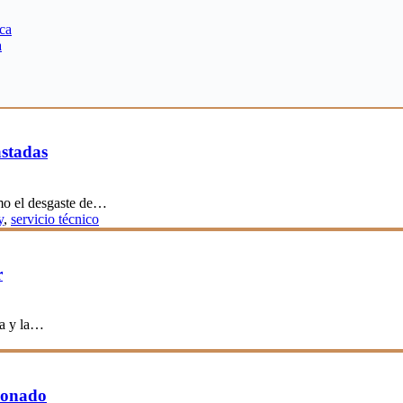
ca
a
astadas
ómo el desgaste de…
y
,
servicio técnico
r
ra y la…
ionado