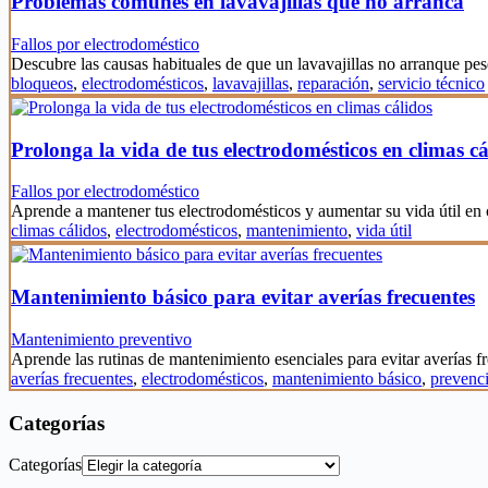
Problemas comunes en lavavajillas que no arranca
Fallos por electrodoméstico
Descubre las causas habituales de que un lavavajillas no arranque pes
bloqueos
,
electrodomésticos
,
lavavajillas
,
reparación
,
servicio técnico
Prolonga la vida de tus electrodomésticos en climas cá
Fallos por electrodoméstico
Aprende a mantener tus electrodomésticos y aumentar su vida útil en
climas cálidos
,
electrodomésticos
,
mantenimiento
,
vida útil
Mantenimiento básico para evitar averías frecuentes
Mantenimiento preventivo
Aprende las rutinas de mantenimiento esenciales para evitar averías 
averías frecuentes
,
electrodomésticos
,
mantenimiento básico
,
prevenc
Categorías
Categorías