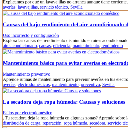
Explicamos por qué un lavavajillas no arranca aunque tiene corrien
averías
,
lavavajillas
,
servicio técnico
,
Sevilla
Causas del bajo rendimiento del aire acondicionado 
Uso incorrecto y configuración
Explora las causas del rendimiento disminuido en aires acondicionado
aire acondicionado
,
causas
,
eficiencia
,
mantenimiento
,
rendimiento
Mantenimiento básico para evitar averías en electrod
Mantenimiento preventivo
Aprende rutinas de mantenimiento para prevenir averías en tus elect
averías
,
electrodomésticos
,
mantenimiento
,
preventivo
,
Sevilla
La secadora deja ropa húmeda: Causas y soluciones
Fallos por electrodoméstico
¿Tu secadora deja la ropa húmeda en algunas zonas? Aprende sobre l
distribución de carga
,
reparación
,
ropa húmeda
,
secadora
,
servicio té