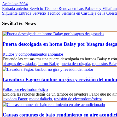
Artículos: 3034
Entrada
anterior
Servicio Técnico Renova en Los Palacios y Villafran
Siguiente
Entrada
Servicio Técnico Siemens en Castilleja de la Cuest
SevillaTec News
Puerta descolgada en horno Balay por bisagras desg
Ruidos y comportamientos anómalos
Entiende las causas tras una puerta descolgada en hornos Balay y c
bisagras desgastadas
,
horno Balay
,
puerta descolgada
,
repuestos Bala
Lavadora Fagor: tambor no gira y revisión del moto
Fallos por electrodoméstico
Explora las razones detrás de un tambor de lavadora Fagor que no gi
lavadora Fagor
,
motor dañado
,
revisión de electrodomésticos
Causas comunes de bajo rendimiento en aire acondic