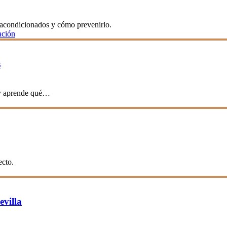
s acondicionados y cómo prevenirlo.
ación
s
 y aprende qué…
ecto.
evilla