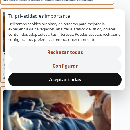
Tu privacidad es importante
Utilizamos cookies propias y de terceros para mejorar la
experiencia de navegación, analizar el tráfico del sitio y ofrecer
contenidos adaptados a tus intereses. Puedes aceptar, rechazar o
configurar tus preferencias en cualquier momento.
Rechazar todas
Mantenimiento básico para evitar averías en
electrodomésticos
Configurar
Mantenimiento preventivo
Aprende rutinas de mantenimiento para prevenir averías en tus
electrodomésticos y mejorar su eficiencia en…
averías
,
electrodomésticos
,
mantenimiento
,
preventivo
,
Sevilla
Aceptar todas