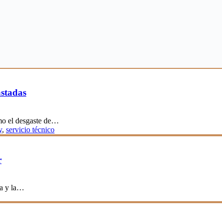
astadas
ómo el desgaste de…
y
,
servicio técnico
r
ra y la…