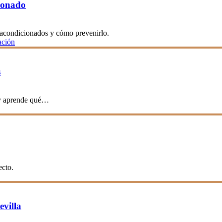
ionado
s acondicionados y cómo prevenirlo.
ación
s
 y aprende qué…
ecto.
evilla