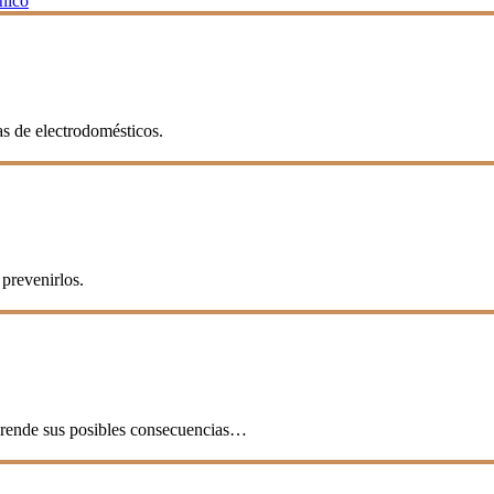
cnico
as de electrodomésticos.
prevenirlos.
mprende sus posibles consecuencias…