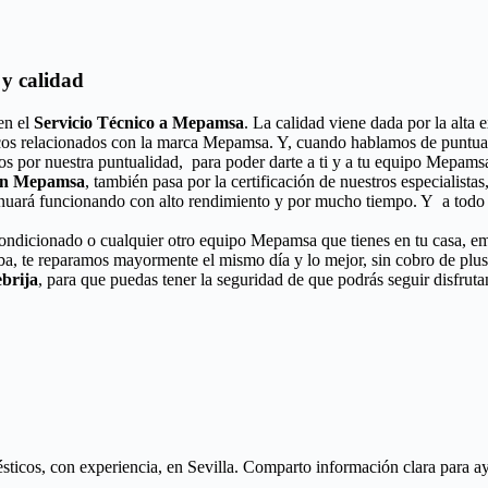
y calidad
en el
Servicio Técnico a Mepamsa
. La calidad viene dada por la alta 
icos relacionados con la marca Mepamsa. Y, cuando hablamos de puntual
os por nuestra puntualidad, para poder darte a ti y a tu equipo Mepamsa
ión Mepamsa
, también pasa por la certificación de nuestros especialista
nuará funcionando con alto rendimiento y por mucho tiempo. Y a todo e
 acondicionado o cualquier otro equipo Mepamsa que tienes en tu casa, em
ba, te reparamos mayormente el mismo día y lo mejor, sin cobro de plu
brija
, para que puedas tener la seguridad de que podrás seguir disfrut
icos, con experiencia, en Sevilla. Comparto información clara para ayud