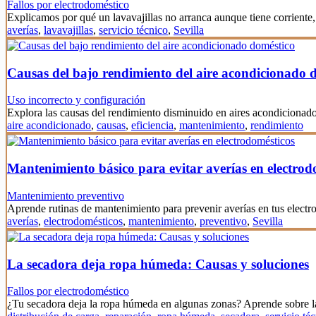
Fallos por electrodoméstico
Explicamos por qué un lavavajillas no arranca aunque tiene corrien
averías
,
lavavajillas
,
servicio técnico
,
Sevilla
Causas del bajo rendimiento del aire acondicionado 
Uso incorrecto y configuración
Explora las causas del rendimiento disminuido en aires acondicionado
aire acondicionado
,
causas
,
eficiencia
,
mantenimiento
,
rendimiento
Mantenimiento básico para evitar averías en electrod
Mantenimiento preventivo
Aprende rutinas de mantenimiento para prevenir averías en tus elect
averías
,
electrodomésticos
,
mantenimiento
,
preventivo
,
Sevilla
La secadora deja ropa húmeda: Causas y soluciones
Fallos por electrodoméstico
¿Tu secadora deja la ropa húmeda en algunas zonas? Aprende sobre l