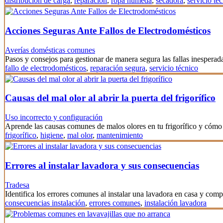
distribución de carga
,
reparación
,
ropa húmeda
,
secadora
,
servicio té
Acciones Seguras Ante Fallos de Electrodomésticos
Averías domésticas comunes
Pasos y consejos para gestionar de manera segura las fallas inesperad
fallo de electrodomésticos
,
reparación segura
,
servicio técnico
Causas del mal olor al abrir la puerta del frigorífico
Uso incorrecto y configuración
Aprende las causas comunes de malos olores en tu frigorífico y cómo 
frigorífico
,
higiene
,
mal olor
,
mantenimiento
Errores al instalar lavadora y sus consecuencias
Tradesa
Identifica los errores comunes al instalar una lavadora en casa y co
consecuencias instalación
,
errores comunes
,
instalación lavadora