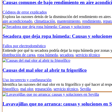
Causas comunes de bajo rendimiento en aire acondic
Códigos de error explicados
Explora las razones detrás de la disminución del rendimiento en aire
aire acondicionado
,
climatización
,
mantenimiento
,
rendimiento
,
repar
Secadora que deja ropa húmeda: Causas y solucione
Fallos por electrodoméstico
Entiende por qué tu secadora podría dejar la ropa húmeda por zonas
distribución de carga
,
ropa húmeda
,
secadora
,
servicio técnico
Causas del mal olor al abrir tu frigorífico
Uso incorrecto y configuración
Identifica las razones del mal olor en tu frigorífico y qué hacer al resp
frigorífico
,
mal olor
,
reparación
,
servicio técnico
,
Sevilla
Lavavajillas que no arranca: causas y soluciones en S