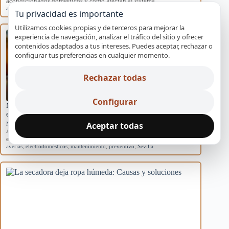
acondicionados domésticos y cómo afectan al sistema.
aire acondicionado
,
causas
,
eficiencia
,
mantenimiento
,
rendimiento
Tu privacidad es importante
Utilizamos cookies propias y de terceros para mejorar la
experiencia de navegación, analizar el tráfico del sitio y ofrecer
contenidos adaptados a tus intereses. Puedes aceptar, rechazar o
configurar tus preferencias en cualquier momento.
Rechazar todas
Configurar
Mantenimiento básico para evitar averías en
electrodomésticos
Aceptar todas
Mantenimiento preventivo
Aprende rutinas de mantenimiento para prevenir averías en tus
electrodomésticos y mejorar su eficiencia en…
averías
,
electrodomésticos
,
mantenimiento
,
preventivo
,
Sevilla