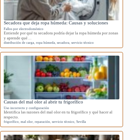
Secadora que deja ropa húmeda: Causas y soluciones
Fallos por electrodoméstico
Entiende por qué tu secadora podría dejar la ropa húmeda por zonas
y aprende qué…
distribución de carga
,
ropa húmeda
,
secadora
,
servicio técnico
Causas del mal olor al abrir tu frigorífico
Uso incorrecto y configuración
Identifica las razones del mal olor en tu frigorífico y qué hacer al
respecto.
frigorífico
,
mal olor
,
reparación
,
servicio técnico
,
Sevilla