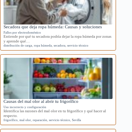
Secadora que deja ropa húmeda: Causas y soluciones
Fallos por electrodoméstico
Entiende por qué tu secadora podría dejar la ropa húmeda por zonas
y aprende qué…
distribución de carga
,
ropa húmeda
,
secadora
,
servicio técnico
Causas del mal olor al abrir tu frigorífico
Uso incorrecto y configuración
Identifica las razones del mal olor en tu frigorífico y qué hacer al
respecto.
frigorífico
,
mal olor
,
reparación
,
servicio técnico
,
Sevilla