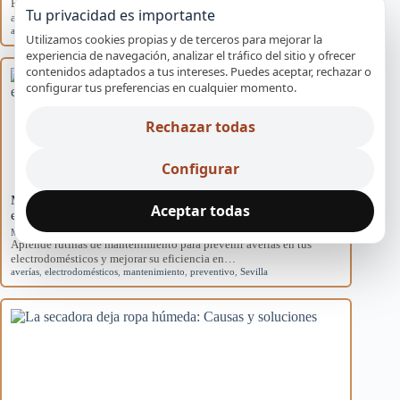
Explora las causas del rendimiento disminuido en aires
Tu privacidad es importante
acondicionados domésticos y cómo afectan al sistema.
aire acondicionado
,
causas
,
eficiencia
,
mantenimiento
,
rendimiento
Utilizamos cookies propias y de terceros para mejorar la
experiencia de navegación, analizar el tráfico del sitio y ofrecer
contenidos adaptados a tus intereses. Puedes aceptar, rechazar o
configurar tus preferencias en cualquier momento.
Rechazar todas
Configurar
Mantenimiento básico para evitar averías en
Aceptar todas
electrodomésticos
Mantenimiento preventivo
Aprende rutinas de mantenimiento para prevenir averías en tus
electrodomésticos y mejorar su eficiencia en…
averías
,
electrodomésticos
,
mantenimiento
,
preventivo
,
Sevilla