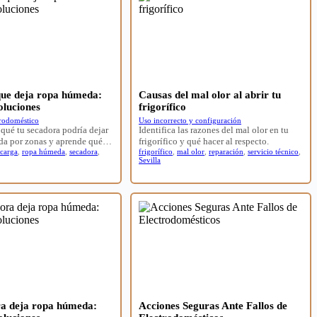
ue deja ropa húmeda:
Causas del mal olor al abrir tu
oluciones
frigorífico
trodoméstico
Uso incorrecto y configuración
qué tu secadora podría dejar
Identifica las razones del mal olor en tu
da por zonas y aprende qué…
frigorífico y qué hacer al respecto.
 carga
,
ropa húmeda
,
secadora
,
frigorífico
,
mal olor
,
reparación
,
servicio técnico
,
Sevilla
ra deja ropa húmeda:
Acciones Seguras Ante Fallos de