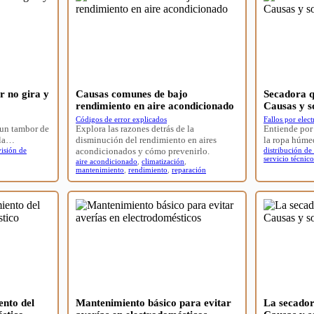
 no gira y
Causas comunes de bajo
Secadora q
rendimiento en aire acondicionado
Causas y s
Códigos de error explicados
Fallos por elec
 un tambor de
Explora las razones detrás de la
Entiende por 
 la…
disminución del rendimiento en aires
la ropa húme
visión de
acondicionados y cómo prevenirlo.
distribución de
servicio técnico
aire acondicionado
,
climatización
,
mantenimiento
,
rendimiento
,
reparación
ento del
Mantenimiento básico para evitar
La secado