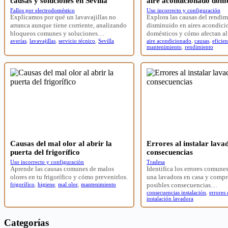
causas y soluciones en Sevilla
aire acondicionado domé
Fallos por electrodoméstico
Uso incorrecto y configuración
Explicamos por qué un lavavajillas no
Explora las causas del rendi
arranca aunque tiene corriente, analizando
disminuido en aires acondic
bloqueos comunes y soluciones…
domésticos y cómo afectan al
averías
,
lavavajillas
,
servicio técnico
,
Sevilla
aire acondicionado
,
causas
,
eficien
mantenimiento
,
rendimiento
Causas del mal olor al abrir la
Errores al instalar lava
puerta del frigorífico
consecuencias
Uso incorrecto y configuración
Tradesa
Aprende las causas comunes de malos
Identifica los errores comunes
olores en tu frigorífico y cómo prevenirlos.
una lavadora en casa y compr
frigorífico
,
higiene
,
mal olor
,
mantenimiento
posibles consecuencias…
consecuencias instalación
,
errores
instalación lavadora
Categorías