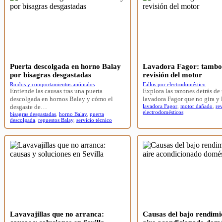
Puerta descolgada en horno Balay
Lavadora Fagor: tambor
por bisagras desgastadas
revisión del motor
Ruidos y comportamientos anómalos
Fallos por electrodoméstico
Entiende las causas tras una puerta
Explora las razones detrás de
descolgada en hornos Balay y cómo el
lavadora Fagor que no gira y
desgaste de…
lavadora Fagor
,
motor dañado
,
re
electrodomésticos
bisagras desgastadas
,
horno Balay
,
puerta
descolgada
,
repuestos Balay
,
servicio técnico
Lavavajillas que no arranca:
Causas del bajo rendimi