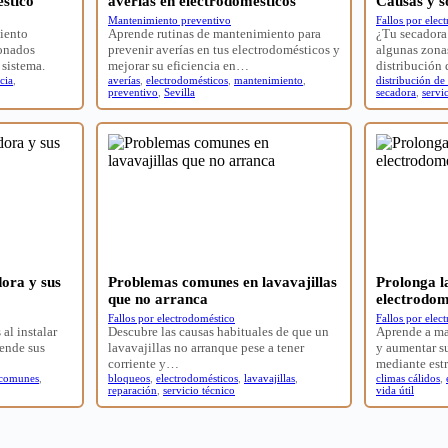
stico
averías en electrodomésticos
Causas y s
Mantenimiento preventivo
Fallos por elec
miento
Aprende rutinas de mantenimiento para
¿Tu secadora
ionados
prevenir averías en tus electrodomésticos y
algunas zona
 sistema.
mejorar su eficiencia en…
distribución
cia
,
averías
,
electrodomésticos
,
mantenimiento
,
distribución de
preventivo
,
Sevilla
secadora
,
servi
dora y sus
Problemas comunes en lavavajillas
Prolonga la
que no arranca
electrodom
Fallos por electrodoméstico
Fallos por elec
 al instalar
Descubre las causas habituales de que un
Aprende a ma
ende sus
lavavajillas no arranque pese a tener
y aumentar su
corriente y…
mediante est
 comunes
,
bloqueos
,
electrodomésticos
,
lavavajillas
,
climas cálidos
,
reparación
,
servicio técnico
vida útil