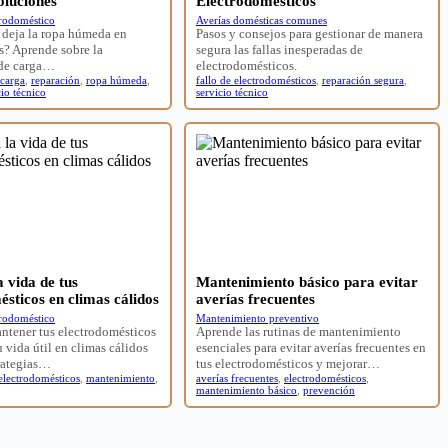
oluciones
Electrodomésticos
trodoméstico
Averías domésticas comunes
 deja la ropa húmeda en
Pasos y consejos para gestionar de manera
s? Aprende sobre la
segura las fallas inesperadas de
 de carga…
electrodomésticos.
 carga
,
reparación
,
ropa húmeda
,
fallo de electrodomésticos
,
reparación segura
,
cio técnico
servicio técnico
 vida de tus
Mantenimiento básico para evitar
ésticos en climas cálidos
averías frecuentes
trodoméstico
Mantenimiento preventivo
ntener tus electrodomésticos
Aprende las rutinas de mantenimiento
 vida útil en climas cálidos
esenciales para evitar averías frecuentes en
rategias…
tus electrodomésticos y mejorar…
electrodomésticos
,
mantenimiento
,
averías frecuentes
,
electrodomésticos
,
mantenimiento básico
,
prevención