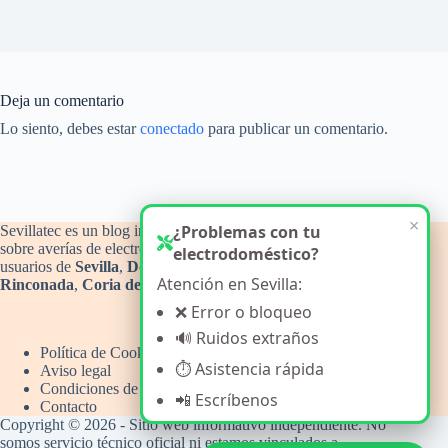
Deja un comentario
Lo siento, debes estar
conectado
para publicar un comentario.
Sevillatec es un blog informativo y de orientación técnica
sobre averías de electrodomésticos del hogar, con atención a
usuarios de
Sevilla
,
Dos Hermanas
,
Alcalá de Guadaíra
,
La
Rinconada
,
Coria del Río
y
Camas
.
Política de Cookies
Aviso legal
Condiciones de uso
Contacto
Copyright © 2026 - Sitio web informativo independiente. No
somos servicio técnico oficial ni estamos vinculados a