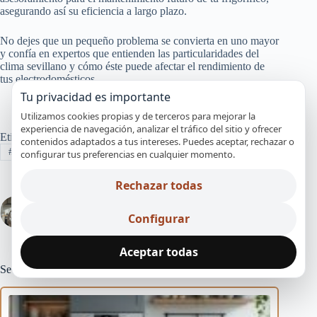
asegurando así su eficiencia a largo plazo.
No dejes que un pequeño problema se convierta en uno mayor
y confía en expertos que entienden las particularidades del
clima sevillano y cómo éste puede afectar el rendimiento de
tus electrodomésticos.
Tu privacidad es importante
Utilizamos cookies propias y de terceros para mejorar la
experiencia de navegación, analizar el tráfico del sitio y ofrecer
Etiquetas
contenidos adaptados a tus intereses. Puedes aceptar, rechazar o
#
frigorífico
#
gomas
#
pérdida de frío
#
sellado
configurar tus preferencias en cualquier momento.
Rechazar todas
ANTERIOR
SIGUIENTE
Configurar
Aceptar todas
SevillaTec News