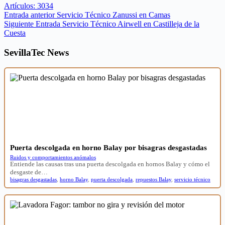
Artículos: 3034
Entrada
anterior
Servicio Técnico Zanussi en Camas
Siguiente
Entrada
Servicio Técnico Airwell en Castilleja de la
Cuesta
SevillaTec News
Puerta descolgada en horno Balay por bisagras desgastadas
Ruidos y comportamientos anómalos
Entiende las causas tras una puerta descolgada en hornos Balay y cómo el
desgaste de…
bisagras desgastadas
,
horno Balay
,
puerta descolgada
,
repuestos Balay
,
servicio técnico