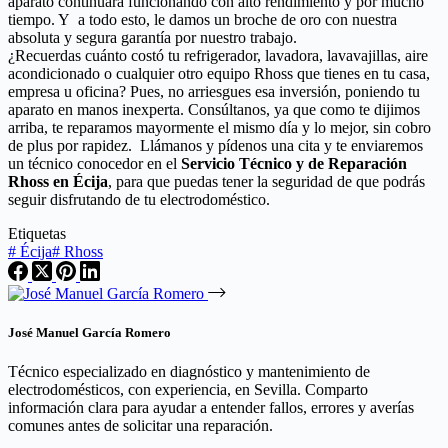
aparato continuará funcionando con alto rendimiento y por mucho
tiempo. Y a todo esto, le damos un broche de oro con nuestra
absoluta y segura garantía por nuestro trabajo.
¿Recuerdas cuánto costó tu refrigerador, lavadora, lavavajillas, aire
acondicionado o cualquier otro equipo Rhoss que tienes en tu casa,
empresa u oficina? Pues, no arriesgues esa inversión, poniendo tu
aparato en manos inexperta. Consúltanos, ya que como te dijimos
arriba, te reparamos mayormente el mismo día y lo mejor, sin cobro
de plus por rapidez. Llámanos y pídenos una cita y te enviaremos
un técnico conocedor en el
Servicio Técnico y de Reparación
Rhoss en Écija
, para que puedas tener la seguridad de que podrás
seguir disfrutando de tu electrodoméstico.
Etiquetas
#
Écija
#
Rhoss
José Manuel García Romero
Técnico especializado en diagnóstico y mantenimiento de
electrodomésticos, con experiencia, en Sevilla. Comparto
información clara para ayudar a entender fallos, errores y averías
comunes antes de solicitar una reparación.