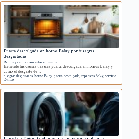
Puerta descolgada en horno Balay por bisagras
desgastadas
Ruidos y comportamientos anómalos
Entiende las causas tras una puerta descolgada en hornos Balay y
cómo el desgaste de…
bisagras desgastadas
,
horno Balay
,
puerta descolgada
,
repuestos Balay
,
servicio
técnico
Lavadora Fagor: tambor no gira y revisión del motor