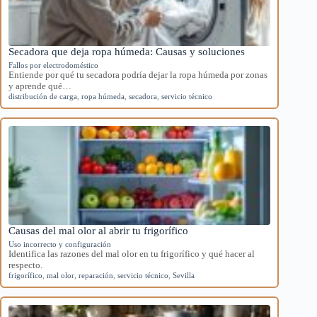
Secadora que deja ropa húmeda: Causas y soluciones
Fallos por electrodoméstico
Entiende por qué tu secadora podría dejar la ropa húmeda por zonas
y aprende qué…
distribución de carga
,
ropa húmeda
,
secadora
,
servicio técnico
Causas del mal olor al abrir tu frigorífico
Uso incorrecto y configuración
Identifica las razones del mal olor en tu frigorífico y qué hacer al
respecto.
frigorífico
,
mal olor
,
reparación
,
servicio técnico
,
Sevilla