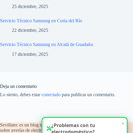
25 diciembre, 2025
Servicio Técnico Samsung en Coria del Río
22 diciembre, 2025
Servicio Técnico Samsung en Alcalá de Guadaíra
17 diciembre, 2025
Deja un comentario
Lo siento, debes estar
conectado
para publicar un comentario.
×
¿Problemas con tu
Sevillatec es un blog informativo y de orientación técnica
sobre averías de electrodomésticos del hogar, con atención a
electrodoméstico?