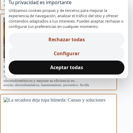
acondicionados domésticos y cómo afectan al sistema.
Tu privacidad es importante
aire acondicionado
,
causas
,
eficiencia
,
mantenimiento
,
rendimiento
Utilizamos cookies propias y de terceros para mejorar la
experiencia de navegación, analizar el tráfico del sitio y ofrecer
contenidos adaptados a tus intereses. Puedes aceptar, rechazar o
configurar tus preferencias en cualquier momento.
Rechazar todas
Configurar
Mantenimiento básico para evitar averías en
electrodomésticos
Aceptar todas
Mantenimiento preventivo
Aprende rutinas de mantenimiento para prevenir averías en tus
electrodomésticos y mejorar su eficiencia en…
averías
,
electrodomésticos
,
mantenimiento
,
preventivo
,
Sevilla