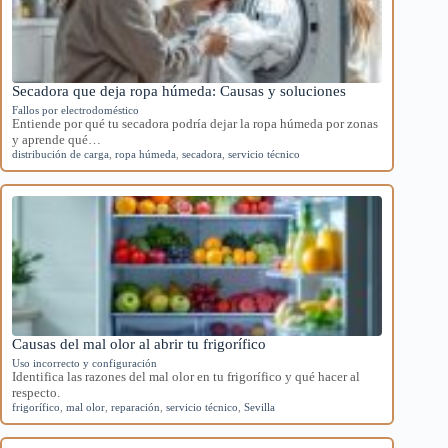
Secadora que deja ropa húmeda: Causas y soluciones
Fallos por electrodoméstico
Entiende por qué tu secadora podría dejar la ropa húmeda por zonas
y aprende qué…
distribución de carga
,
ropa húmeda
,
secadora
,
servicio técnico
Causas del mal olor al abrir tu frigorífico
Uso incorrecto y configuración
Identifica las razones del mal olor en tu frigorífico y qué hacer al
respecto.
frigorífico
,
mal olor
,
reparación
,
servicio técnico
,
Sevilla