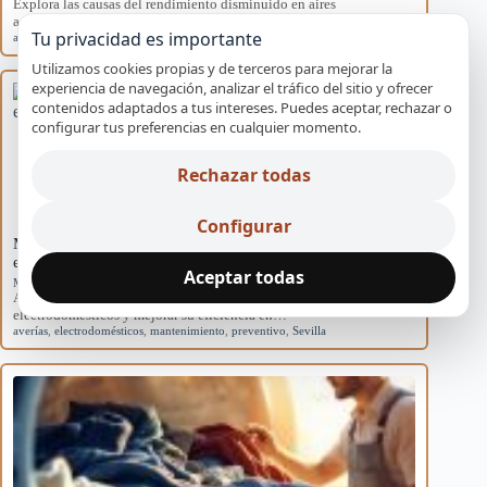
Explora las causas del rendimiento disminuido en aires
acondicionados domésticos y cómo afectan al sistema.
Tu privacidad es importante
aire acondicionado
,
causas
,
eficiencia
,
mantenimiento
,
rendimiento
Utilizamos cookies propias y de terceros para mejorar la
experiencia de navegación, analizar el tráfico del sitio y ofrecer
contenidos adaptados a tus intereses. Puedes aceptar, rechazar o
configurar tus preferencias en cualquier momento.
Rechazar todas
Configurar
Mantenimiento básico para evitar averías en
electrodomésticos
Aceptar todas
Mantenimiento preventivo
Aprende rutinas de mantenimiento para prevenir averías en tus
electrodomésticos y mejorar su eficiencia en…
averías
,
electrodomésticos
,
mantenimiento
,
preventivo
,
Sevilla