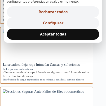
Mantenimiento básico para evitar averías en
configurar tus preferencias en cualquier momento.
electrodomésticos
Mantenimiento preventivo
Rechazar todas
Aprende rutinas de mantenimiento para prevenir averías en tus
electrodomésticos y mejorar su eficiencia en…
averías
,
electrodomésticos
,
mantenimiento
,
preventivo
,
Sevilla
Configurar
Aceptar todas
La secadora deja ropa húmeda: Causas y soluciones
Fallos por electrodoméstico
¿Tu secadora deja la ropa húmeda en algunas zonas? Aprende sobre
la distribución de carga…
distribución de carga
,
reparación
,
ropa húmeda
,
secadora
,
servicio técnico