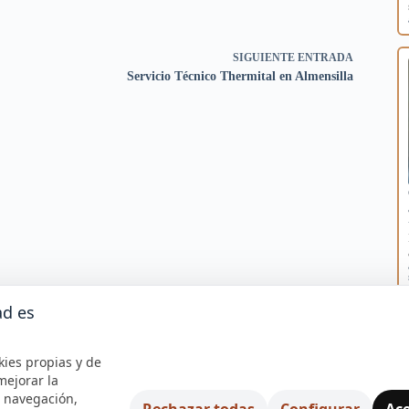
SIGUIENTE
ENTRADA
Servicio Técnico Thermital en Almensilla
ad es
kies propias y de
mejorar la
e navegación,
Rechazar todas
Configurar
Ace