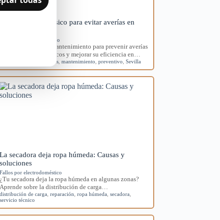
Mantenimiento básico para evitar averías en
electrodomésticos
Mantenimiento preventivo
Aprende rutinas de mantenimiento para prevenir averías
en tus electrodomésticos y mejorar su eficiencia en…
averías
,
electrodomésticos
,
mantenimiento
,
preventivo
,
Sevilla
La secadora deja ropa húmeda: Causas y
soluciones
Fallos por electrodoméstico
¿Tu secadora deja la ropa húmeda en algunas zonas?
Aprende sobre la distribución de carga…
distribución de carga
,
reparación
,
ropa húmeda
,
secadora
,
servicio técnico