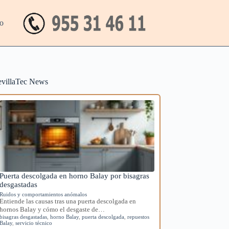
o
evillaTec News
Puerta descolgada en horno Balay por bisagras
desgastadas
Ruidos y comportamientos anómalos
Entiende las causas tras una puerta descolgada en
hornos Balay y cómo el desgaste de…
bisagras desgastadas
,
horno Balay
,
puerta descolgada
,
repuestos
Balay
,
servicio técnico