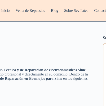
Inicio
Venta de Repuestos
Blog
Sobre Sevillatec
Contact
S
e
cio
Técnico y de Reparación de electrodomésticos Sime
.
io profesional y directamente en su domicilio. Dentro de la
y de Reparación en Bormujos para Sime
en los siguientes