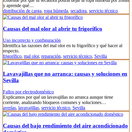
Entiende por qué tu secadora podría dejar la ropa húmeda por zonas
y aprende qué…
distribución de carga
,
ropa húmeda
,
secadora
,
servicio técnico
Causas del mal olor al abrir tu frigorífico
Uso incorrecto y configuración
Identifica las razones del mal olor en tu frigorífico y qué hacer al
respecto.
frigorífico
,
mal olor
,
reparación
,
servicio técnico
,
Sevilla
Lavavajillas que no arranca: causas y soluciones en
Sevilla
Fallos por electrodoméstico
Explicamos por qué un lavavajillas no arranca aunque tiene
corriente, analizando bloqueos comunes y soluciones…
averías
,
lavavajillas
,
servicio técnico
,
Sevilla
Causas del bajo rendimiento del aire acondicionado