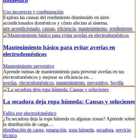
doméstico
Uso incorrecto y configuración
Explora las causas del rendimiento disminuido en aires
acondicionados domésticos y cómo afectan al sistema.
aire acondicionado
,
causas
,
eficiencia
,
mantenimiento
,
rendimiento
Mantenimiento básico para evitar averías en
electrodomésticos
Mantenimiento preventivo
Aprende rutinas de mantenimiento para prevenir averías en tus
electrodomésticos y mejorar su eficiencia en…
averías
,
electrodomésticos
,
mantenimiento
,
preventivo
,
Sevilla
La secadora deja ropa húmeda: Causas y soluciones
Fallos por electrodoméstico
¿Tu secadora deja la ropa húmeda en algunas zonas? Aprende sobre
la distribución de carga…
distribución de carga
,
reparación
,
ropa húmeda
,
secadora
,
servicio
técnico