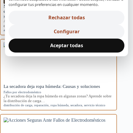
configurar tus preferencias en cualquier momento.
Mantenimiento básico para evitar averías en
electrodomésticos
Rechazar todas
Mantenimiento preventivo
Aprende rutinas de mantenimiento para prevenir averías en tus
electrodomésticos y mejorar su eficiencia en…
averías
,
electrodomésticos
,
mantenimiento
,
preventivo
,
Sevilla
Configurar
Aceptar todas
La secadora deja ropa húmeda: Causas y soluciones
Fallos por electrodoméstico
¿Tu secadora deja la ropa húmeda en algunas zonas? Aprende sobre
la distribución de carga…
distribución de carga
,
reparación
,
ropa húmeda
,
secadora
,
servicio técnico