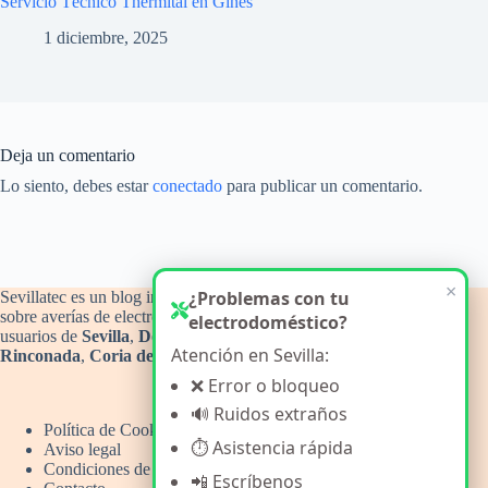
Servicio Técnico Thermital en Gines
1 diciembre, 2025
Deja un comentario
Lo siento, debes estar
conectado
para publicar un comentario.
×
¿Problemas con tu
Sevillatec es un blog informativo y de orientación técnica
sobre averías de electrodomésticos del hogar, con atención a
electrodoméstico?
usuarios de
Sevilla
,
Dos Hermanas
,
Alcalá de Guadaíra
,
La
Atención en Sevilla:
Rinconada
,
Coria del Río
y
Camas
.
❌ Error o bloqueo
🔊 Ruidos extraños
Política de Cookies
⏱️ Asistencia rápida
Aviso legal
Condiciones de uso
📲 Escríbenos