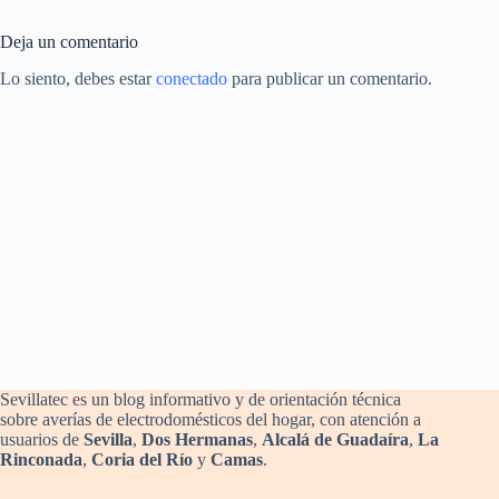
Deja un comentario
Lo siento, debes estar
conectado
para publicar un comentario.
Sevillatec es un blog informativo y de orientación técnica
sobre averías de electrodomésticos del hogar, con atención a
usuarios de
Sevilla
,
Dos Hermanas
,
Alcalá de Guadaíra
,
La
Rinconada
,
Coria del Río
y
Camas
.