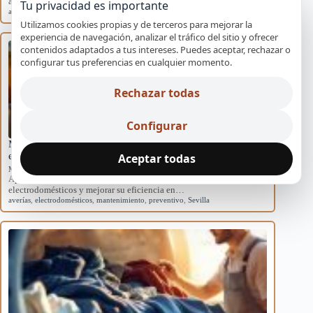
acondicionados domésticos y cómo afectan al sistema.
Tu privacidad es importante
aire acondicionado
,
causas
,
eficiencia
,
mantenimiento
,
rendimiento
Utilizamos cookies propias y de terceros para mejorar la
experiencia de navegación, analizar el tráfico del sitio y ofrecer
contenidos adaptados a tus intereses. Puedes aceptar, rechazar o
configurar tus preferencias en cualquier momento.
Rechazar todas
Configurar
Mantenimiento básico para evitar averías en
electrodomésticos
Aceptar todas
Mantenimiento preventivo
Aprende rutinas de mantenimiento para prevenir averías en tus
electrodomésticos y mejorar su eficiencia en…
averías
,
electrodomésticos
,
mantenimiento
,
preventivo
,
Sevilla