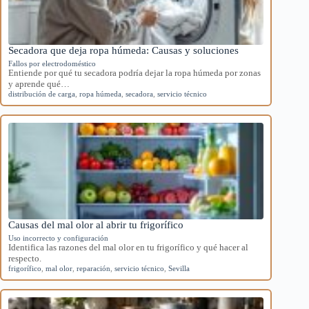
Secadora que deja ropa húmeda: Causas y soluciones
Fallos por electrodoméstico
Entiende por qué tu secadora podría dejar la ropa húmeda por zonas
y aprende qué…
distribución de carga
,
ropa húmeda
,
secadora
,
servicio técnico
Causas del mal olor al abrir tu frigorífico
Uso incorrecto y configuración
Identifica las razones del mal olor en tu frigorífico y qué hacer al
respecto.
frigorífico
,
mal olor
,
reparación
,
servicio técnico
,
Sevilla