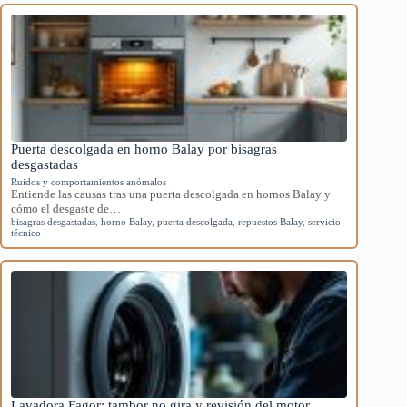
Puerta descolgada en horno Balay por bisagras
desgastadas
Ruidos y comportamientos anómalos
Entiende las causas tras una puerta descolgada en hornos Balay y
cómo el desgaste de…
bisagras desgastadas
,
horno Balay
,
puerta descolgada
,
repuestos Balay
,
servicio
técnico
Lavadora Fagor: tambor no gira y revisión del motor