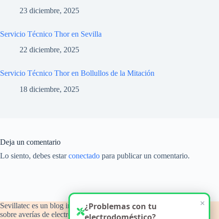
23 diciembre, 2025
Servicio Técnico Thor en Sevilla
22 diciembre, 2025
Servicio Técnico Thor en Bollullos de la Mitación
18 diciembre, 2025
Deja un comentario
Lo siento, debes estar
conectado
para publicar un comentario.
×
¿Problemas con tu
Sevillatec es un blog informativo y de orientación técnica
sobre averías de electrodomésticos del hogar, con atención a
electrodoméstico?