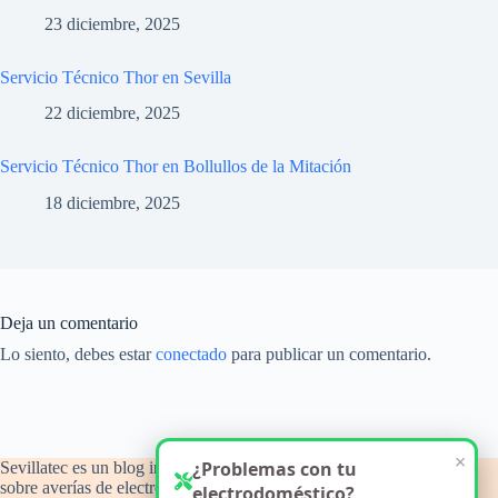
23 diciembre, 2025
Servicio Técnico Thor en Sevilla
22 diciembre, 2025
Servicio Técnico Thor en Bollullos de la Mitación
18 diciembre, 2025
Deja un comentario
Lo siento, debes estar
conectado
para publicar un comentario.
×
¿Problemas con tu
Sevillatec es un blog informativo y de orientación técnica
sobre averías de electrodomésticos del hogar, con atención a
electrodoméstico?