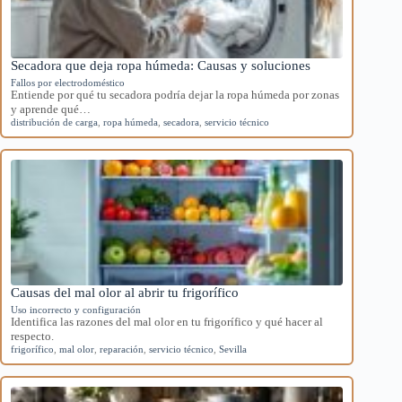
Secadora que deja ropa húmeda: Causas y soluciones
Fallos por electrodoméstico
Entiende por qué tu secadora podría dejar la ropa húmeda por zonas
y aprende qué…
distribución de carga
,
ropa húmeda
,
secadora
,
servicio técnico
Causas del mal olor al abrir tu frigorífico
Uso incorrecto y configuración
Identifica las razones del mal olor en tu frigorífico y qué hacer al
respecto.
frigorífico
,
mal olor
,
reparación
,
servicio técnico
,
Sevilla