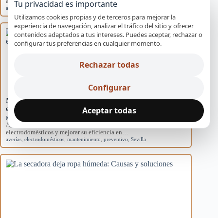
acondicionados domésticos y cómo afectan al sistema.
Tu privacidad es importante
aire acondicionado
,
causas
,
eficiencia
,
mantenimiento
,
rendimiento
Utilizamos cookies propias y de terceros para mejorar la
experiencia de navegación, analizar el tráfico del sitio y ofrecer
contenidos adaptados a tus intereses. Puedes aceptar, rechazar o
configurar tus preferencias en cualquier momento.
Rechazar todas
Configurar
Mantenimiento básico para evitar averías en
electrodomésticos
Aceptar todas
Mantenimiento preventivo
Aprende rutinas de mantenimiento para prevenir averías en tus
electrodomésticos y mejorar su eficiencia en…
averías
,
electrodomésticos
,
mantenimiento
,
preventivo
,
Sevilla