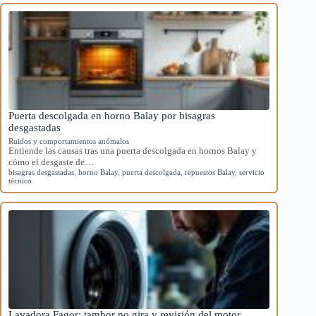
Puerta descolgada en horno Balay por bisagras
desgastadas
Ruidos y comportamientos anómalos
Entiende las causas tras una puerta descolgada en hornos Balay y
cómo el desgaste de…
bisagras desgastadas
,
horno Balay
,
puerta descolgada
,
repuestos Balay
,
servicio
técnico
Lavadora Fagor: tambor no gira y revisión del motor