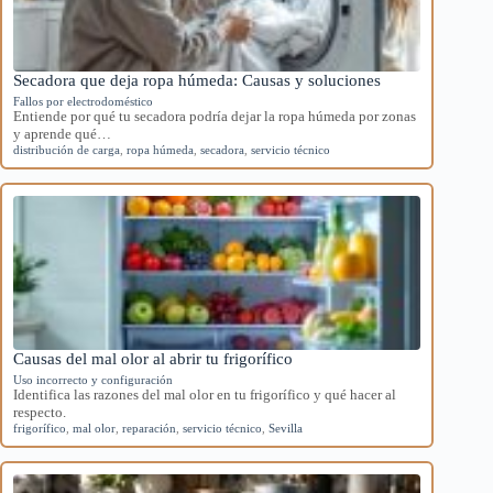
Secadora que deja ropa húmeda: Causas y soluciones
Fallos por electrodoméstico
Entiende por qué tu secadora podría dejar la ropa húmeda por zonas
y aprende qué…
distribución de carga
,
ropa húmeda
,
secadora
,
servicio técnico
Causas del mal olor al abrir tu frigorífico
Uso incorrecto y configuración
Identifica las razones del mal olor en tu frigorífico y qué hacer al
respecto.
frigorífico
,
mal olor
,
reparación
,
servicio técnico
,
Sevilla