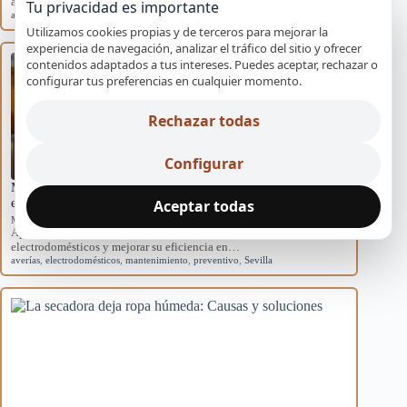
acondicionados domésticos y cómo afectan al sistema.
Tu privacidad es importante
aire acondicionado
,
causas
,
eficiencia
,
mantenimiento
,
rendimiento
Utilizamos cookies propias y de terceros para mejorar la
experiencia de navegación, analizar el tráfico del sitio y ofrecer
contenidos adaptados a tus intereses. Puedes aceptar, rechazar o
configurar tus preferencias en cualquier momento.
Rechazar todas
Configurar
Mantenimiento básico para evitar averías en
electrodomésticos
Aceptar todas
Mantenimiento preventivo
Aprende rutinas de mantenimiento para prevenir averías en tus
electrodomésticos y mejorar su eficiencia en…
averías
,
electrodomésticos
,
mantenimiento
,
preventivo
,
Sevilla