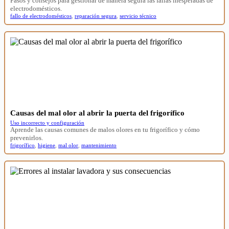
Pasos y consejos para gestionar de manera segura las fallas inesperadas de
electrodomésticos.
fallo de electrodomésticos
,
reparación segura
,
servicio técnico
Causas del mal olor al abrir la puerta del frigorífico
Uso incorrecto y configuración
Aprende las causas comunes de malos olores en tu frigorífico y cómo
prevenirlos.
frigorífico
,
higiene
,
mal olor
,
mantenimiento