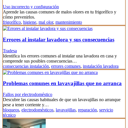
Uso incorrecto y configuración
Aprende las causas comunes de malos olores en tu frigorífico y
cómo prevenirlos.
frigorífico
,
higiene
,
mal olor
,
mantenimiento
Errores al instalar lavadora y sus consecuencias
Tradesa
Identifica los errores comunes al instalar una lavadora en casa y
comprende sus posibles consecuencias…
consecuencias instalación
,
errores comunes
,
instalación lavadora
Problemas comunes en lavavajillas que no arranca
Fallos por electrodoméstico
Descubre las causas habituales de que un lavavajillas no arranque
pese a tener corriente y…
bloqueos
,
electrodomésticos
,
lavavajillas
,
reparación
,
servicio
técnico