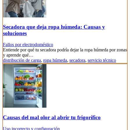
Secadora que deja ropa húmeda: Causas y
soluciones
Fallos por electrodoméstico
Entiende por qué tu secadora podría dejar la ropa húmeda por zonas
y aprende qué…
distribución de carga
,
ropa húmeda
,
secadora
,
servicio técnico
Causas del mal olor al abrir tu frigorífico
Uso incorrecto y configuración