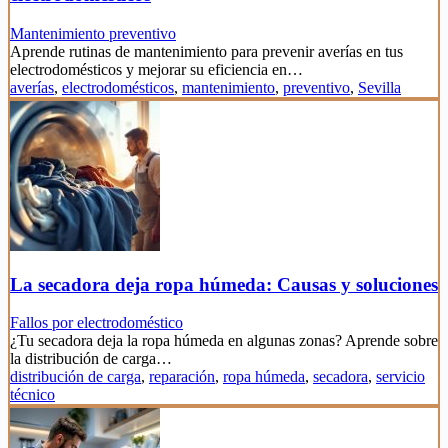
Mantenimiento preventivo
Aprende rutinas de mantenimiento para prevenir averías en tus
electrodomésticos y mejorar su eficiencia en…
averías
,
electrodomésticos
,
mantenimiento
,
preventivo
,
Sevilla
La secadora deja ropa húmeda: Causas y soluciones
Fallos por electrodoméstico
¿Tu secadora deja la ropa húmeda en algunas zonas? Aprende sobre
la distribución de carga…
distribución de carga
,
reparación
,
ropa húmeda
,
secadora
,
servicio
técnico