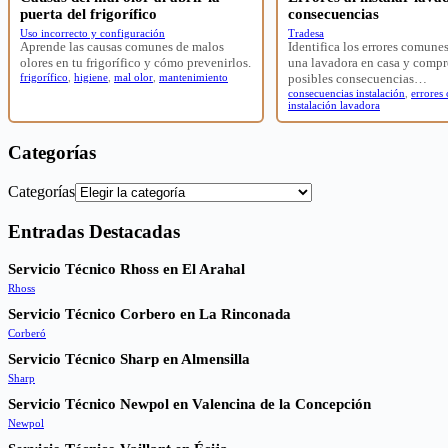
puerta del frigorífico
consecuencias
Uso incorrecto y configuración
Tradesa
Aprende las causas comunes de malos
Identifica los errores comunes
olores en tu frigorífico y cómo prevenirlos.
una lavadora en casa y compr
frigorífico
,
higiene
,
mal olor
,
mantenimiento
posibles consecuencias…
consecuencias instalación
,
errores
instalación lavadora
Categorías
Categorías
Entradas Destacadas
Servicio Técnico Rhoss en El Arahal
Rhoss
Servicio Técnico Corbero en La Rinconada
Corberó
Servicio Técnico Sharp en Almensilla
Sharp
Servicio Técnico Newpol en Valencina de la Concepción
Newpol