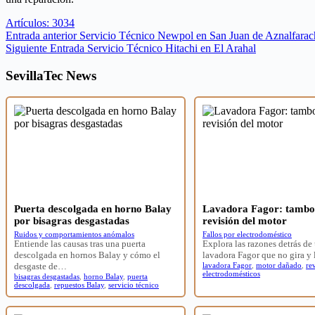
Artículos: 3034
Entrada
anterior
Servicio Técnico Newpol en San Juan de Aznalfarac
Siguiente
Entrada
Servicio Técnico Hitachi en El Arahal
SevillaTec News
Puerta descolgada en horno Balay
Lavadora Fagor: tambor
por bisagras desgastadas
revisión del motor
Ruidos y comportamientos anómalos
Fallos por electrodoméstico
Entiende las causas tras una puerta
Explora las razones detrás de
descolgada en hornos Balay y cómo el
lavadora Fagor que no gira y
desgaste de…
lavadora Fagor
,
motor dañado
,
re
electrodomésticos
bisagras desgastadas
,
horno Balay
,
puerta
descolgada
,
repuestos Balay
,
servicio técnico