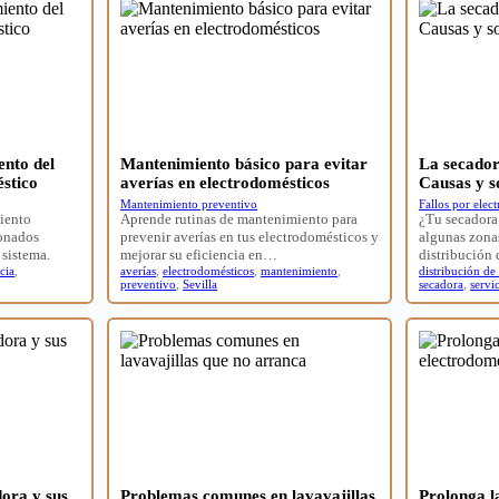
ento del
Mantenimiento básico para evitar
La secado
stico
averías en electrodomésticos
Causas y s
Mantenimiento preventivo
Fallos por elec
miento
Aprende rutinas de mantenimiento para
¿Tu secadora
ionados
prevenir averías en tus electrodomésticos y
algunas zona
 sistema.
mejorar su eficiencia en…
distribución
cia
,
averías
,
electrodomésticos
,
mantenimiento
,
distribución de
preventivo
,
Sevilla
secadora
,
servi
dora y sus
Problemas comunes en lavavajillas
Prolonga la