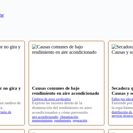
he
 no gira y
Causas comunes de bajo
Secadora q
rendimiento en aire acondicionado
Causas y s
Códigos de error explicados
Fallos por elec
 un tambor de
Explora las razones detrás de la
Entiende por 
 la…
disminución del rendimiento en aires
la ropa húme
visión de
acondicionados y cómo prevenirlo.
distribución de
servicio técnico
aire acondicionado
,
climatización
,
mantenimiento
,
rendimiento
,
reparación