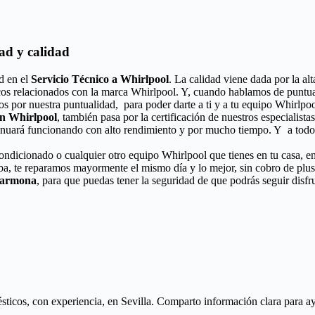
ad y calidad
d en el
Servicio Técnico a Whirlpool
. La calidad viene dada por la al
icos relacionados con la marca Whirlpool. Y, cuando hablamos de puntua
os por nuestra puntualidad, para poder darte a ti y a tu equipo Whirlp
ón Whirlpool
, también pasa por la certificación de nuestros especialista
inuará funcionando con alto rendimiento y por mucho tiempo. Y a todo 
acondicionado o cualquier otro equipo Whirlpool que tienes en tu casa, e
ba, te reparamos mayormente el mismo día y lo mejor, sin cobro de plu
 Carmona
, para que puedas tener la seguridad de que podrás seguir disfr
icos, con experiencia, en Sevilla. Comparto información clara para ayud