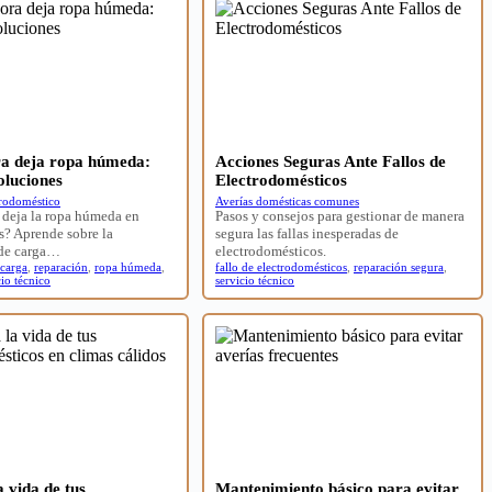
ra deja ropa húmeda:
Acciones Seguras Ante Fallos de
oluciones
Electrodomésticos
trodoméstico
Averías domésticas comunes
 deja la ropa húmeda en
Pasos y consejos para gestionar de manera
s? Aprende sobre la
segura las fallas inesperadas de
 de carga…
electrodomésticos.
 carga
,
reparación
,
ropa húmeda
,
fallo de electrodomésticos
,
reparación segura
,
cio técnico
servicio técnico
 vida de tus
Mantenimiento básico para evitar