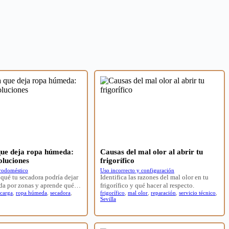
ue deja ropa húmeda:
Causas del mal olor al abrir tu
oluciones
frigorífico
trodoméstico
Uso incorrecto y configuración
qué tu secadora podría dejar
Identifica las razones del mal olor en tu
da por zonas y aprende qué…
frigorífico y qué hacer al respecto.
 carga
,
ropa húmeda
,
secadora
,
frigorífico
,
mal olor
,
reparación
,
servicio técnico
,
Sevilla