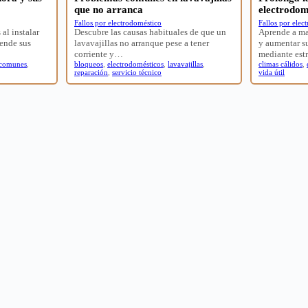
que no arranca
electrodom
Fallos por electrodoméstico
Fallos por elec
 al instalar
Descubre las causas habituales de que un
Aprende a ma
ende sus
lavavajillas no arranque pese a tener
y aumentar su
corriente y…
mediante est
 comunes
,
bloqueos
,
electrodomésticos
,
lavavajillas
,
climas cálidos
,
reparación
,
servicio técnico
vida útil