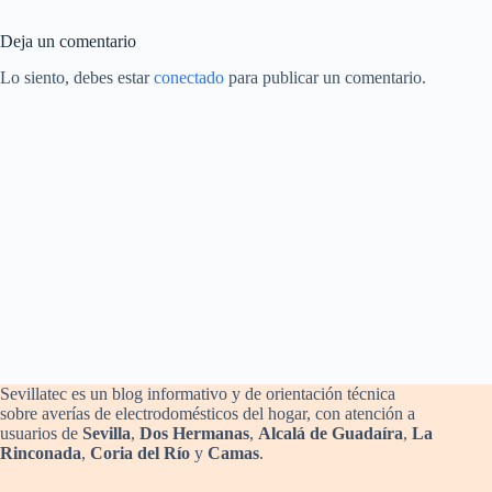
Deja un comentario
Lo siento, debes estar
conectado
para publicar un comentario.
Sevillatec es un blog informativo y de orientación técnica
sobre averías de electrodomésticos del hogar, con atención a
usuarios de
Sevilla
,
Dos Hermanas
,
Alcalá de Guadaíra
,
La
Rinconada
,
Coria del Río
y
Camas
.