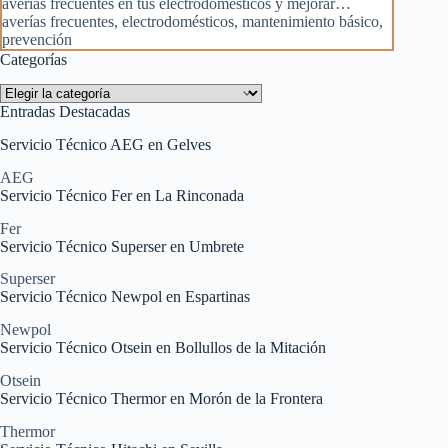
averías frecuentes en tus electrodomésticos y mejorar…
averías frecuentes
,
electrodomésticos
,
mantenimiento básico
,
prevención
Categorías
Categorías
Entradas Destacadas
Servicio Técnico AEG en Gelves
AEG
Servicio Técnico Fer en La Rinconada
Fer
Servicio Técnico Superser en Umbrete
Superser
Servicio Técnico Newpol en Espartinas
Newpol
Servicio Técnico Otsein en Bollullos de la Mitación
Otsein
Servicio Técnico Thermor en Morón de la Frontera
Thermor