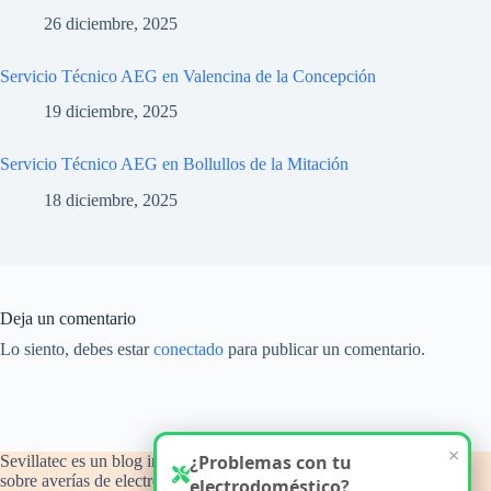
26 diciembre, 2025
Servicio Técnico AEG en Valencina de la Concepción
19 diciembre, 2025
Servicio Técnico AEG en Bollullos de la Mitación
18 diciembre, 2025
Deja un comentario
Lo siento, debes estar
conectado
para publicar un comentario.
×
¿Problemas con tu
Sevillatec es un blog informativo y de orientación técnica
sobre averías de electrodomésticos del hogar, con atención a
electrodoméstico?