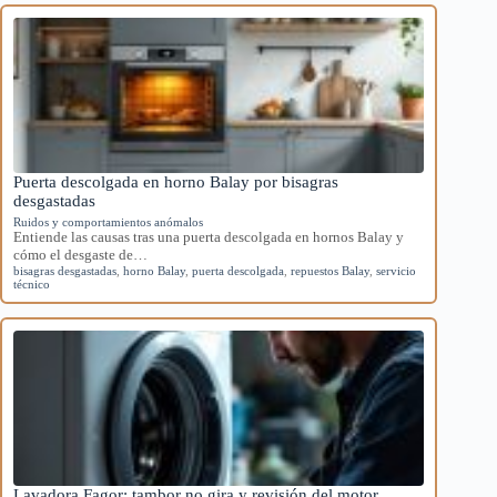
Puerta descolgada en horno Balay por bisagras
desgastadas
Ruidos y comportamientos anómalos
Entiende las causas tras una puerta descolgada en hornos Balay y
cómo el desgaste de…
bisagras desgastadas
,
horno Balay
,
puerta descolgada
,
repuestos Balay
,
servicio
técnico
Lavadora Fagor: tambor no gira y revisión del motor