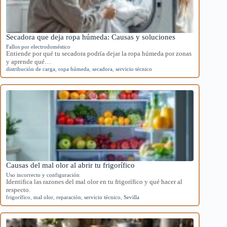
Secadora que deja ropa húmeda: Causas y soluciones
Fallos por electrodoméstico
Entiende por qué tu secadora podría dejar la ropa húmeda por zonas
y aprende qué…
distribución de carga
,
ropa húmeda
,
secadora
,
servicio técnico
Causas del mal olor al abrir tu frigorífico
Uso incorrecto y configuración
Identifica las razones del mal olor en tu frigorífico y qué hacer al
respecto.
frigorífico
,
mal olor
,
reparación
,
servicio técnico
,
Sevilla