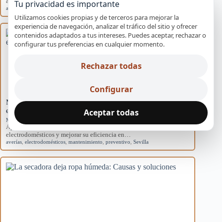
acondicionados domésticos y cómo afectan al sistema.
Tu privacidad es importante
aire acondicionado
,
causas
,
eficiencia
,
mantenimiento
,
rendimiento
Utilizamos cookies propias y de terceros para mejorar la
experiencia de navegación, analizar el tráfico del sitio y ofrecer
contenidos adaptados a tus intereses. Puedes aceptar, rechazar o
configurar tus preferencias en cualquier momento.
Rechazar todas
Configurar
Mantenimiento básico para evitar averías en
electrodomésticos
Aceptar todas
Mantenimiento preventivo
Aprende rutinas de mantenimiento para prevenir averías en tus
electrodomésticos y mejorar su eficiencia en…
averías
,
electrodomésticos
,
mantenimiento
,
preventivo
,
Sevilla