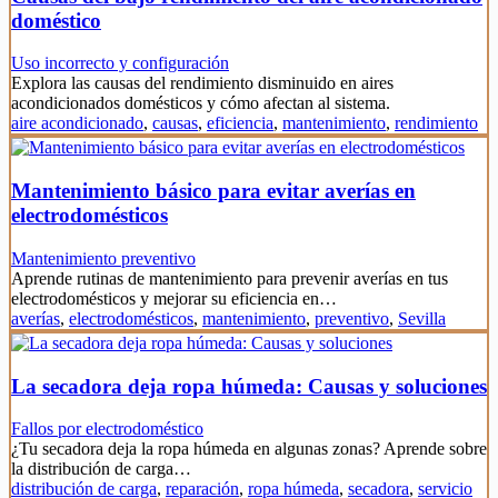
doméstico
Uso incorrecto y configuración
Explora las causas del rendimiento disminuido en aires
acondicionados domésticos y cómo afectan al sistema.
aire acondicionado
,
causas
,
eficiencia
,
mantenimiento
,
rendimiento
Mantenimiento básico para evitar averías en
electrodomésticos
Mantenimiento preventivo
Aprende rutinas de mantenimiento para prevenir averías en tus
electrodomésticos y mejorar su eficiencia en…
averías
,
electrodomésticos
,
mantenimiento
,
preventivo
,
Sevilla
La secadora deja ropa húmeda: Causas y soluciones
Fallos por electrodoméstico
¿Tu secadora deja la ropa húmeda en algunas zonas? Aprende sobre
la distribución de carga…
distribución de carga
,
reparación
,
ropa húmeda
,
secadora
,
servicio