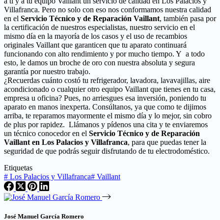
a ti y a tu equipo Vaillant un servicio de calidad en Los Palacios y
Villafranca. Pero no solo con eso nos conformamos nuestra calidad
en el
Servicio Técnico y de Reparación Vaillant
, también pasa por
la certificación de nuestros especialistas, nuestro servicio en el
mismo día en la mayoría de los casos y el uso de recambios
originales Vaillant que garanticen que tu aparato continuará
funcionando con alto rendimiento y por mucho tiempo. Y a todo
esto, le damos un broche de oro con nuestra absoluta y segura
garantía por nuestro trabajo.
¿Recuerdas cuánto costó tu refrigerador, lavadora, lavavajillas, aire
acondicionado o cualquier otro equipo Vaillant que tienes en tu casa,
empresa u oficina? Pues, no arriesgues esa inversión, poniendo tu
aparato en manos inexperta. Consúltanos, ya que como te dijimos
arriba, te reparamos mayormente el mismo día y lo mejor, sin cobro
de plus por rapidez. Llámanos y pídenos una cita y te enviaremos
un técnico conocedor en el
Servicio Técnico y de Reparación
Vaillant en Los Palacios y Villafranca
, para que puedas tener la
seguridad de que podrás seguir disfrutando de tu electrodoméstico.
Etiquetas
#
Los Palacios y Villafranca
#
Vaillant
José Manuel García Romero