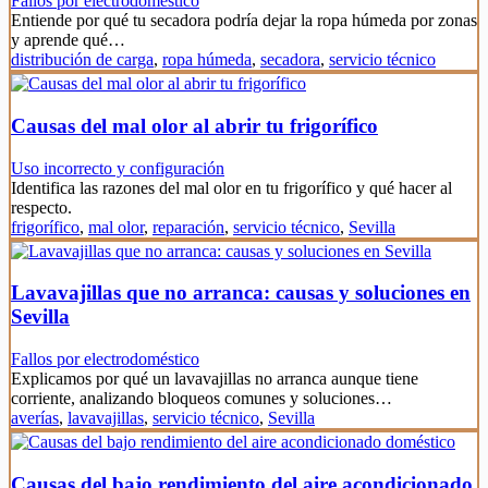
Fallos por electrodoméstico
Entiende por qué tu secadora podría dejar la ropa húmeda por zonas
y aprende qué…
distribución de carga
,
ropa húmeda
,
secadora
,
servicio técnico
Causas del mal olor al abrir tu frigorífico
Uso incorrecto y configuración
Identifica las razones del mal olor en tu frigorífico y qué hacer al
respecto.
frigorífico
,
mal olor
,
reparación
,
servicio técnico
,
Sevilla
Lavavajillas que no arranca: causas y soluciones en
Sevilla
Fallos por electrodoméstico
Explicamos por qué un lavavajillas no arranca aunque tiene
corriente, analizando bloqueos comunes y soluciones…
averías
,
lavavajillas
,
servicio técnico
,
Sevilla
Causas del bajo rendimiento del aire acondicionado