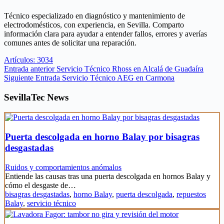
Técnico especializado en diagnóstico y mantenimiento de
electrodomésticos, con experiencia, en Sevilla. Comparto
información clara para ayudar a entender fallos, errores y averías
comunes antes de solicitar una reparación.
Artículos: 3034
Entrada
anterior
Servicio Técnico Rhoss en Alcalá de Guadaíra
Siguiente
Entrada
Servicio Técnico AEG en Carmona
SevillaTec News
Puerta descolgada en horno Balay por bisagras
desgastadas
Ruidos y comportamientos anómalos
Entiende las causas tras una puerta descolgada en hornos Balay y
cómo el desgaste de…
bisagras desgastadas
,
horno Balay
,
puerta descolgada
,
repuestos
Balay
,
servicio técnico